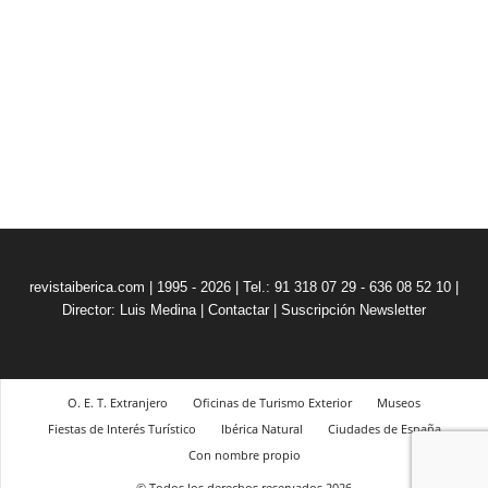
revistaiberica.com | 1995 - 2026 | Tel.: 91 318 07 29 - 636 08 52 10 |
Director: Luis Medina
|
Contactar
|
Suscripción Newsletter
O. E. T. Extranjero
Oficinas de Turismo Exterior
Museos
Fiestas de Interés Turístico
Ibérica Natural
Ciudades de España
Con nombre propio
© Todos los derechos reservados 2026