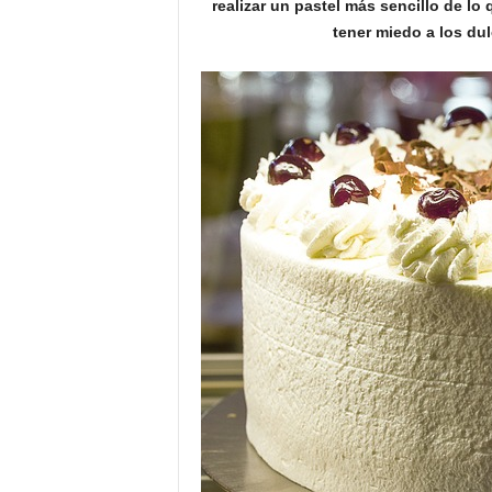
realizar un pastel más sencillo de lo
o
tener miedo a los du
n
o
m
í
a