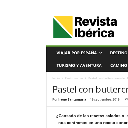
V
i
a
j
e
s
,
VIAJAR POR ESPAÑA
DESTINO
T
u
TURISMO Y AVENTURA
CAMINO 
r
i
Inicio
Gastronomía
Pastel con buttercream de c
s
Pastel con butter
m
o
y
Por
Irene Santamaría
-
19 septiembre, 2019
G
a
s
¿Cansado de las recetas saladas o l
t
nos centramos en una receta concre
r