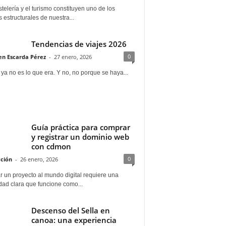
telería y el turismo constituyen uno de los
s estructurales de nuestra...
Tendencias de viajes 2026
0
n Escarda Pérez
-
27 enero, 2026
 ya no es lo que era. Y no, no porque se haya...
Guía práctica para comprar
y registrar un dominio web
con cdmon
0
ción
-
26 enero, 2026
 un proyecto al mundo digital requiere una
dad clara que funcione como...
Descenso del Sella en
canoa: una experiencia