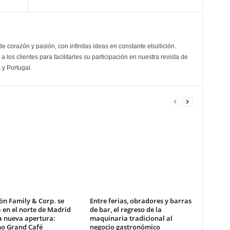
de corazón y pasión, con infinitas ideas en constante ebullición.
a los clientes para facilitarles su participación en nuestra revista de
 y Portugal.
ón Family & Corp. se
Entre ferias, obradores y barras
 en el norte de Madrid
de bar, el regreso de la
a nueva apertura:
maquinaria tradicional al
no Grand Café
negocio gastronómico