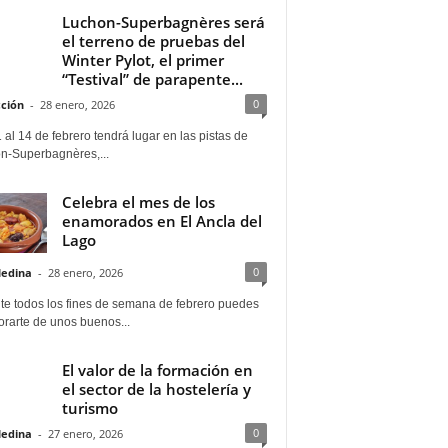
Luchon-Superbagnères será
el terreno de pruebas del
Winter Pylot, el primer
“Testival” de parapente...
0
ción
-
28 enero, 2026
 al 14 de febrero tendrá lugar en las pistas de
n-Superbagnères,...
Celebra el mes de los
enamorados en El Ancla del
Lago
0
Medina
-
28 enero, 2026
te todos los fines de semana de febrero puedes
rarte de unos buenos...
El valor de la formación en
el sector de la hostelería y
turismo
0
Medina
-
27 enero, 2026