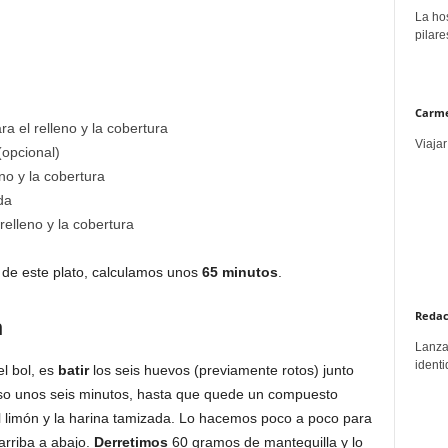
La hos
pilare
Carme
 el relleno y la cobertura
Viajar
opcional)
no y la cobertura
da
elleno y la cobertura
n de este plato, calculamos unos
65 minutos
.
Redac
n
Lanzar
identi
l bol, es
batir
los seis huevos (previamente rotos) junto
so unos seis minutos, hasta que quede un compuesto
l limón y la harina tamizada. Lo hacemos poco a poco para
rriba a abajo.
Derretimos
60 gramos de mantequilla y lo