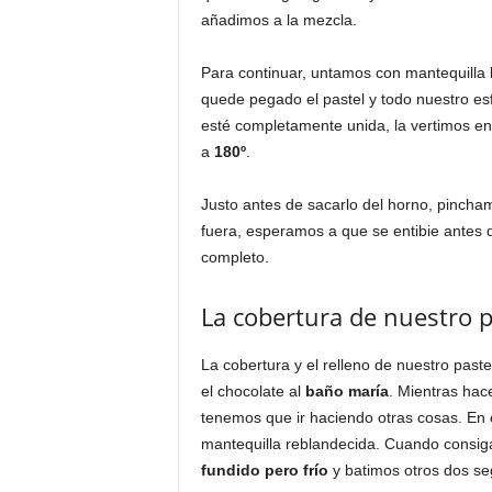
añadimos a la mezcla.
Para continuar, untamos con mantequilla 
quede pegado el pastel y todo nuestro e
esté completamente unida, la vertimos en
a
180º
.
Justo antes de sacarlo del horno, pinch
fuera, esperamos a que se entibie antes d
completo.
La cobertura de nuestro 
La cobertura y el relleno de nuestro past
el chocolate al
baño maría
. Mientras hac
tenemos que ir haciendo otras cosas. En e
mantequilla reblandecida. Cuando cons
fundido pero frío
y batimos otros dos s