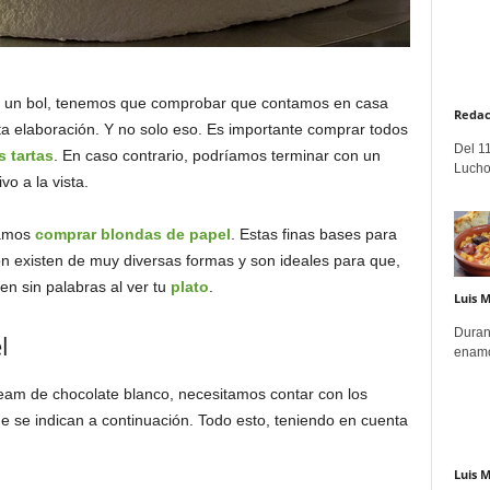
en un bol, tenemos que comprobar que contamos en casa
Redac
ta elaboración. Y no solo eso. Es importante comprar todos
Del 11
 tartas
. En caso contrario, podríamos terminar con un
Lucho
vo a la vista.
damos
comprar blondas de papel
. Estas finas bases para
ón existen de muy diversas formas y son ideales para que,
en sin palabras al ver tu
plato
.
Luis 
Duran
l
enamo
ream de chocolate blanco, necesitamos contar con los
e se indican a continuación. Todo esto, teniendo en cuenta
Luis 