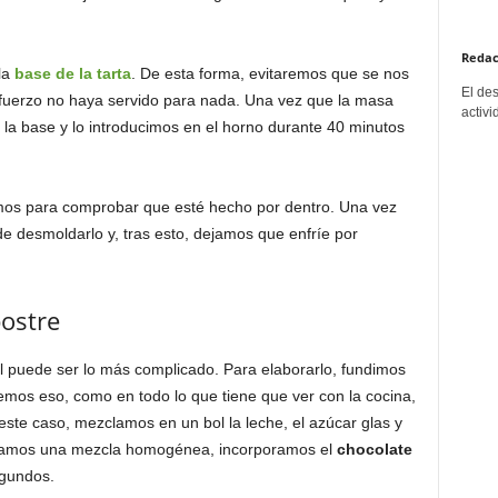
Redac
la
base de la tarta
. De esta forma, evitaremos que se nos
El de
sfuerzo no haya servido para nada. Una vez que la masa
activi
 la base y lo introducimos en el horno durante 40 minutos
amos para comprobar que esté hecho por dentro. Una vez
e desmoldarlo y, tras esto, dejamos que enfríe por
postre
el puede ser lo más complicado. Para elaborarlo, fundimos
emos eso, como en todo lo que tiene que ver con la cocina,
ste caso, mezclamos en un bol la leche, el azúcar glas y
igamos una mezcla homogénea, incorporamos el
chocolate
egundos.