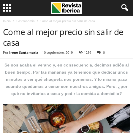
Inicio
Gastronomía
Come al mejor precio sin salir de casa
Come al mejor precio sin salir de
casa
Por
Irene Santamaría
-
10 septiembre, 2019
1219
0
Se nos acaba el verano y, en consecuencia, decimos adiós al
buen tiempo. Por las mañanas ya tenemos que dedicar unos
minutos a ver qué chaqueta nos ponemos. Y lo mismo pasa
cuando quedamos a cenar con nuestros amigos. Pero, ¿por
qué no invitarlos a casa y pedir la comida a domicilio?