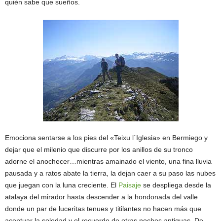
quién sabe que sueños.
Emociona sentarse a los pies del «Teixu l´Iglesia» en Bermiego y
dejar que el milenio que discurre por los anillos de su tronco
adorne el anochecer…mientras amainado el viento, una fina lluvia
pausada y a ratos abate la tierra, la dejan caer a su paso las nubes
que juegan con la luna creciente. El
Paisaje
se despliega desde la
atalaya del mirador hasta descender a la hondonada del valle
donde un par de luceritas tenues y titilantes no hacen más que
acentuar la soledad y el recuerdo de otras noches antiguas. De