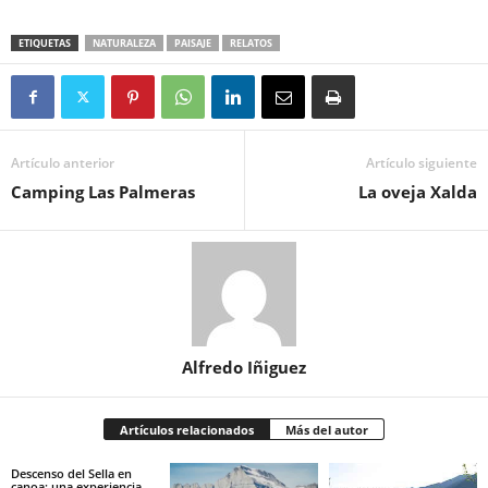
ETIQUETAS
NATURALEZA
PAISAJE
RELATOS
Artículo anterior
Artículo siguiente
Camping Las Palmeras
La oveja Xalda
Alfredo Iñiguez
Artículos relacionados
Más del autor
Descenso del Sella en
canoa: una experiencia