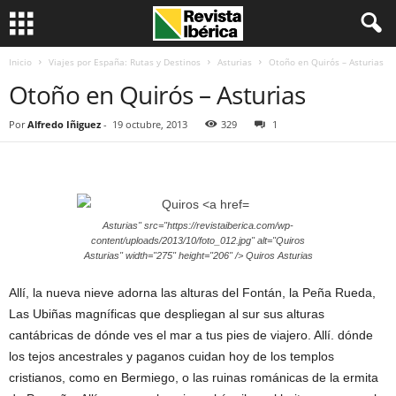
Inicio
Viajes por España: Rutas y Destinos
Asturias
Otoño en Quirós – Asturias
Otoño en Quirós – Asturias
Por
Alfredo Iñiguez
-
19 octubre, 2013
329
1
Asturias" src="https://revistaiberica.com/wp-
content/uploads/2013/10/foto_012.jpg" alt="Quiros
Asturias" width="275" height="206" /> Quiros Asturias
Allí, la nueva nieve adorna las alturas del Fontán, la Peña Rueda,
Las Ubiñas magníficas que despliegan al sur sus alturas
cantábricas de dónde ves el mar a tus pies de viajero.
Allí. dónde
los tejos ancestrales y paganos cuidan hoy de los templos
cristianos, como en Bermiego, o las ruinas románicas de la ermita