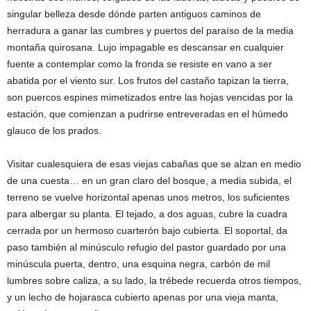
singular belleza desde dónde parten antiguos caminos de
herradura a ganar las cumbres y puertos del paraíso de la media
montaña quirosana. Lujo impagable es descansar en cualquier
fuente a contemplar como la fronda se resiste en vano a ser
abatida por el viento sur. Los frutos del castaño tapizan la tierra,
son puercos espines mimetizados entre las hojas vencidas por la
estación, que comienzan a pudrirse entreveradas en el húmedo
glauco de los prados.
Visitar cualesquiera de esas viejas cabañas que se alzan en medio
de una cuesta… en un gran claro del bosque, a media subida, el
terreno se vuelve horizontal apenas unos metros, los suficientes
para albergar su planta. El tejado, a dos aguas, cubre la cuadra
cerrada por un hermoso cuarterón bajo cubierta. El soportal, da
paso también al minúsculo refugio del pastor guardado por una
minúscula puerta, dentro, una esquina negra, carbón de mil
lumbres sobre caliza, a su lado, la trébede recuerda otros tiempos,
y un lecho de hojarasca cubierto apenas por una vieja manta,