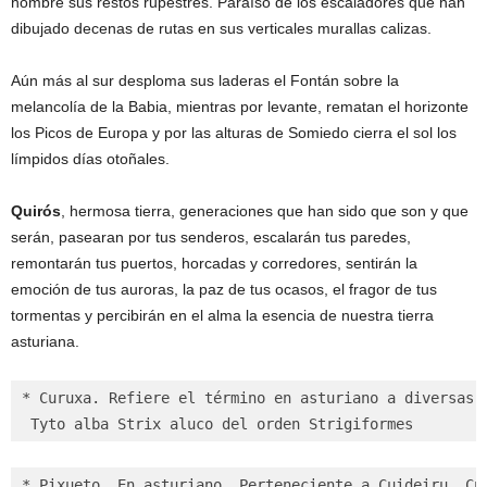
hombre sus restos rupestres. Paraíso de los escaladores que han
dibujado decenas de rutas en sus verticales murallas calizas.
Aún más al sur desploma sus laderas el Fontán sobre la
melancolía de la Babia, mientras por levante, rematan el horizonte
los Picos de Europa y por las alturas de Somiedo cierra el sol los
límpidos días otoñales.
Quirós
, hermosa tierra, generaciones que han sido que son y que
serán, pasearan por tus senderos, escalarán tus paredes,
remontarán tus puertos, horcadas y corredores, sentirán la
emoción de tus auroras, la paz de tus ocasos, el fragor de tus
tormentas y percibirán en el alma la esencia de nuestra tierra
asturiana.
* Curuxa. Refiere el término en asturiano a diversas a
 Tyto alba Strix aluco del orden Strigiformes
* Pixueto. En asturiano. Perteneciente a Cuideiru. Cu