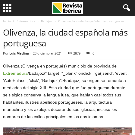
Inicio
Extremadura
Badajoz
Olivenza, la ciudad española más portuguesa
Olivenza, la ciudad española más
portuguesa
Por
Luis Medina
-
23 diciembre, 2021
2879
0
Olivenza (Olivença en portugués) municipio de provincia de
Extremadura
/badajoz/" target="_blank" onclick="ga('send', 'event',
'AutoEnlace', 'click', 'Badajoz')">Badajoz, su origen se remonta a
mediados del siglo XIII. Esta ciudad que fue portuguesa durante
seis siglos conserva la lengua lusa, que hablan casi todos sus
habitantes, ilustres apellidos portugueses, la arquitectura
manuelina y los azulejos decorando sus iglesias, incluso los
nombres de las calles principales en los dos idiomas.