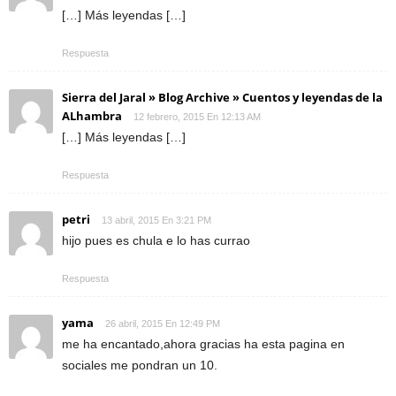
[…] Más leyendas […]
Respuesta
Sierra del Jaral » Blog Archive » Cuentos y leyendas de la
ALhambra
12 febrero, 2015 En 12:13 AM
[…] Más leyendas […]
Respuesta
petri
13 abril, 2015 En 3:21 PM
hijo pues es chula e lo has currao
Respuesta
yama
26 abril, 2015 En 12:49 PM
me ha encantado,ahora gracias ha esta pagina en
sociales me pondran un 10.