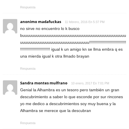
Respuesta
anonimo madafuckas
11 febrero, 2016 En 5:37 PM
no sirve no encuentro lo k busco
buuuuuuuuuuuuuuuuuuuuuuuuuuuuuuuuuuuuuuuuuuuuu
uuuuuuuuuuuuuuuuuuuuuuuuuuuuuu!!!!!!!!!!!!!!!!!!!!!!!!!!!!!!!!
!!!!!!!!!!!!!!!!!!!!!!!!!! igual k un amigo kn se llma embra q es
una mierda igual k otra llmado brayan
Respuesta
Sandra montes mulfrano
10 enero, 2017 En 7:01 PM
Genial la Alhambra es un tesoro pero también un gran
descubrimiento a saber lo que esconde por sur rincones
yo me dedico a descubrimientos soy muy buena y la
Alhambra se merece que la descubran
Respuesta