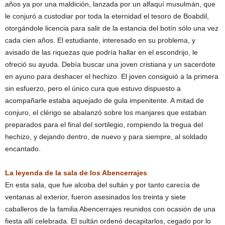
años ya por una maldición, lanzada por un alfaquí musulmán, que
le conjuró a custodiar por toda la eternidad el tesoro de Boabdil,
otorgándole licencia para salir de la estancia del botín sólo una vez
cada cien años. El estudiante, interesado en su problema, y
avisado de las riquezas que podría hallar en el escondrijo, le
ofreció su ayuda. Debía buscar una joven cristiana y un sacerdote
en ayuno para deshacer el hechizo. El joven consiguió a la primera
sin esfuerzo, pero el único cura que estuvo dispuesto a
acompañarle estaba aquejado de gula impenitente. A mitad de
conjuro, el clérigo se abalanzó sobre los manjares que estaban
preparados para el final del sortilegio, rompiendo la tregua del
hechizo, y dejando dentro, de nuevo y para siempre, al soldado
encantado.
La leyenda de la sala de los Abencerrajes
En esta sala, que fue alcoba del sultán y por tanto carecía de
ventanas al exterior, fueron asesinados los treinta y siete
caballeros de la familia Abencerrajes reunidos con ocasión de una
fiesta allí celebrada. El sultán ordenó decapitarlos, cegado por lo