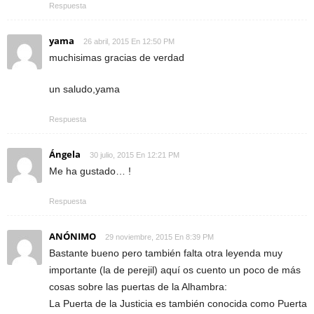
Respuesta
yama
26 abril, 2015 En 12:50 PM
muchisimas gracias de verdad
un saludo,yama
Respuesta
Ángela
30 julio, 2015 En 12:21 PM
Me ha gustado… !
Respuesta
ANÓNIMO
29 noviembre, 2015 En 8:39 PM
Bastante bueno pero también falta otra leyenda muy
importante (la de perejil) aquí os cuento un poco de más
cosas sobre las puertas de la Alhambra:
La Puerta de la Justicia es también conocida como Puerta