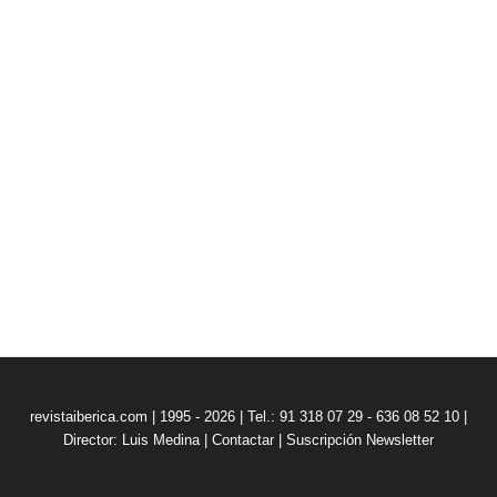
revistaiberica.com | 1995 - 2026 | Tel.: 91 318 07 29 - 636 08 52 10 |
Director: Luis Medina
|
Contactar
|
Suscripción Newsletter