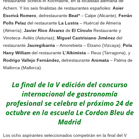
restaurante Scheck-in Kochfabrik, en la localidad alemana de
Achern. Y los seis finalistas de restaurantes españoles:
Asier
Escrivá Romero
, delrestaurante
Beat*
– Calpe (Alicante);
Ferrán
Polls Pelaz
del restaurante
La Lustra
– Huércal de Almería
(Almería);
Javier Rico Álvarez
de
El Círculo
Restaurante y
Vinoteca- Avilés (Asturias);
Miguel Castrisiano Jiménez
del
restaurante
Jauregibarria
– Amorebieta – Etxano (Vizcaya);
Pola
Hany William
del restaurante
L’Alkimista
– Reus (Tarragona), y
Rodrigo Vallejo Fernández,
delrestaurante
Aromata
– Palma de
Mallorca (Mallorca).
La final de la V edición del concurso
internacional de gastronomía
profesional se celebra el próximo 24 de
octubre en la escuela Le Cordon Bleu de
Madrid
Los ocho aspirantes seleccionados competirán en la final del V