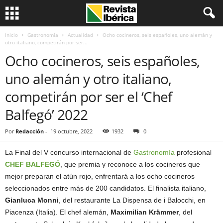
Inicio
Gastronomía
Actualidad
Ocho cocineros, seis españoles, uno alemán y
otro italiano, competirán por ser...
Ocho cocineros, seis españoles,
uno alemán y otro italiano,
competirán por ser el ‘Chef
Balfegó’ 2022
Por
Redacción
-
19 octubre, 2022
1932
0
La Final del V concurso internacional de
Gastronomía
profesional
CHEF BALFEGÓ
, que premia y reconoce a los cocineros que
mejor preparan el atún rojo, enfrentará a los ocho cocineros
seleccionados entre más de 200 candidatos. El finalista italiano,
Gianluca Monni
, del restaurante La Dispensa de i Balocchi, en
Piacenza (Italia). El chef alemán,
Maximilian Krämmer
, del