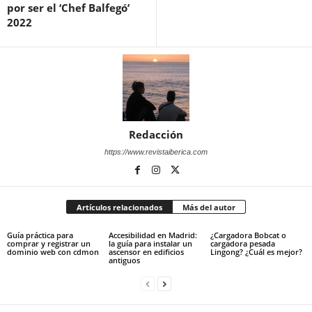
por ser el ‘Chef Balfegó’
2022
Redacción
https://www.revistaiberica.com
Artículos relacionados
Más del autor
Guía práctica para
Accesibilidad en Madrid:
¿Cargadora Bobcat o
comprar y registrar un
la guía para instalar un
cargadora pesada
dominio web con cdmon
ascensor en edificios
Lingong? ¿Cuál es mejor?
antiguos