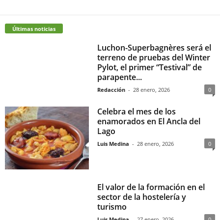
Últimas noticias
Luchon-Superbagnères será el
terreno de pruebas del Winter
Pylot, el primer “Testival” de
parapente...
Redacción
-
28 enero, 2026
0
Celebra el mes de los
enamorados en El Ancla del
Lago
Luis Medina
-
28 enero, 2026
0
El valor de la formación en el
sector de la hostelería y
turismo
Luis Medina
-
27 enero, 2026
0