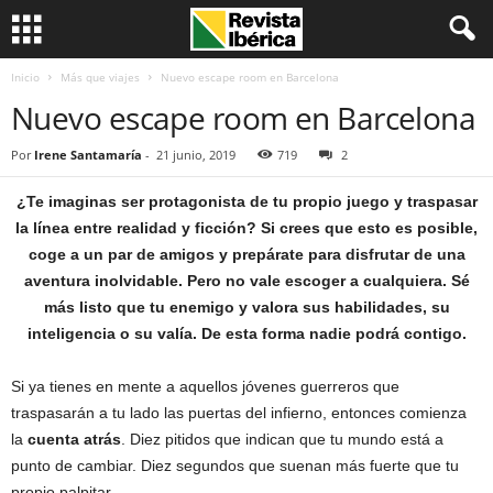
Inicio
Más que viajes
Nuevo escape room en Barcelona
Nuevo escape room en Barcelona
Por
Irene Santamaría
-
21 junio, 2019
719
2
¿Te imaginas ser protagonista de tu propio juego y traspasar
la línea entre realidad y ficción? Si crees que esto es posible,
coge a un par de amigos y prepárate para disfrutar de una
aventura inolvidable. Pero no vale escoger a cualquiera. Sé
más listo que tu enemigo y valora sus habilidades, su
inteligencia o su valía. De esta forma nadie podrá contigo.
Si ya tienes en mente a aquellos jóvenes guerreros que
traspasarán a tu lado las puertas del infierno, entonces comienza
la
cuenta atrás
. Diez pitidos que indican que tu mundo está a
punto de cambiar. Diez segundos que suenan más fuerte que tu
propio palpitar.