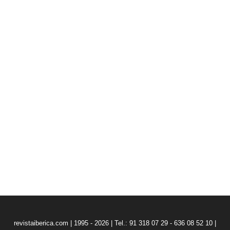
revistaiberica.com | 1995 - 2026 | Tel.: 91 318 07 29 - 636 08 52 10 |