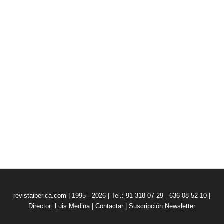
revistaiberica.com | 1995 - 2026 | Tel.: 91 318 07 29 - 636 08 52 10 |
Director: Luis Medina
|
Contactar
|
Suscripción Newsletter