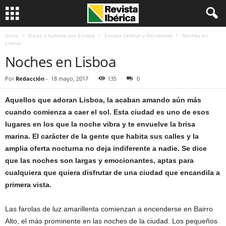
Inicio
Viajes y turismo por Europa
Europa Central y Occidental
Noches en
Lisboa
Noches en Lisboa
Por
Redacción
-
18 mayo, 2017
135
0
Aquellos que adoran Lisboa, la acaban amando aún más
cuando comienza a caer el sol. Esta ciudad es uno de esos
lugares en los que la noche vibra y te envuelve la brisa
marina. El carácter de la gente que habita sus calles y la
amplia oferta nocturna no deja indiferente a nadie. Se dice
que las noches son largas y emocionantes, aptas para
cualquiera que quiera disfrutar de una ciudad que encandila a
primera vista.
Las farolas de luz amarillenta comienzan a encenderse en Bairro
Alto, el más prominente en las noches de la ciudad. Los pequeños