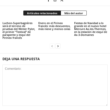
Artículos relacionados
Más del autor
Luchon-Superbagnères
Enero en el Pirineo
Fiestas de Navidad a lo
será el terreno de
francés: más descuentos,
grande en el nuevo hotel
pruebas del Winter Pylot,
más nieve y menos colas
Mercure Ax-les-Thermes,
el primer “Testival” de
en la estación de esquí de
parapente y esquí del
Ax-3-Domaines
Pirineo francés
DEJA UNA RESPUESTA