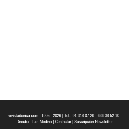
revistaiberica.com | 1995 - 2026 | Tel.: 91 318 07 29 - 636 08 52 10 |
Director: Luis Medina
|
Contactar
|
Suscripción Newsletter