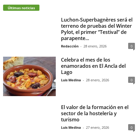
Últimas noticias
Luchon-Superbagnères será el
terreno de pruebas del Winter
Pylot, el primer “Testival” de
parapente...
Redacción
-
28 enero, 2026
0
Celebra el mes de los
enamorados en El Ancla del
Lago
Luis Medina
-
28 enero, 2026
0
El valor de la formación en el
sector de la hostelería y
turismo
Luis Medina
-
27 enero, 2026
0