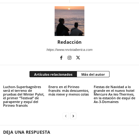
Redacción
https://www.revistaiberica.com
Artículos relacionados
Más del autor
Luchon-Superbagnères
Enero en el Pirineo
Fiestas de Navidad a lo
será el terreno de
francés: más descuentos,
grande en el nuevo hotel
pruebas del Winter Pylot,
más nieve y menos colas
Mercure Ax-les-Thermes,
el primer “Testival” de
en la estación de esquí de
parapente y esquí del
Ax-3-Domaines
Pirineo francés
DEJA UNA RESPUESTA