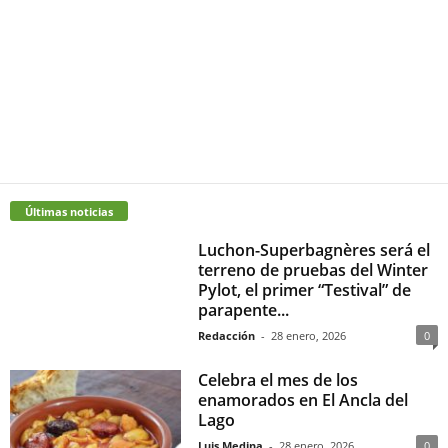
Últimas noticias
Luchon-Superbagnères será el
terreno de pruebas del Winter
Pylot, el primer “Testival” de
parapente...
Redacción
-
28 enero, 2026
0
Celebra el mes de los
enamorados en El Ancla del
Lago
Luis Medina
-
28 enero, 2026
0