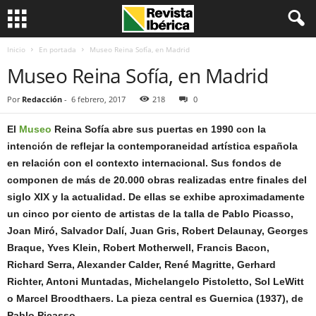
Inicio
En portada
Museo Reina Sofía, en Madrid
Museo Reina Sofía, en Madrid
Por
Redacción
-
6 febrero, 2017
218
0
El
Museo
Reina Sofía abre sus puertas en 1990 con la
intención de reflejar la contemporaneidad artística española
en relación con el contexto internacional. Sus fondos de
componen de más de 20.000 obras realizadas entre finales del
siglo XIX y la actualidad. De ellas se exhibe aproximadamente
un cinco por ciento de artistas de la talla de Pablo Picasso,
Joan Miró, Salvador Dalí, Juan Gris, Robert Delaunay, Georges
Braque, Yves Klein, Robert Motherwell, Francis Bacon,
Richard Serra, Alexander Calder, René Magritte, Gerhard
Richter, Antoni Muntadas, Michelangelo Pistoletto, Sol LeWitt
o Marcel Broodthaers. La pieza central es Guernica (1937), de
Pablo Picasso.