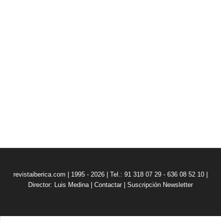
revistaiberica.com | 1995 - 2026 | Tel.: 91 318 07 29 - 636 08 52 10 |
Director: Luis Medina
|
Contactar
|
Suscripción Newsletter