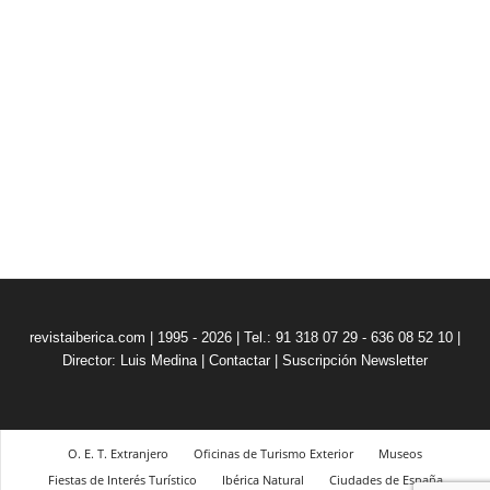
revistaiberica.com | 1995 - 2026 | Tel.: 91 318 07 29 - 636 08 52 10 |
Director: Luis Medina
|
Contactar
|
Suscripción Newsletter
O. E. T. Extranjero
Oficinas de Turismo Exterior
Museos
Fiestas de Interés Turístico
Ibérica Natural
Ciudades de España