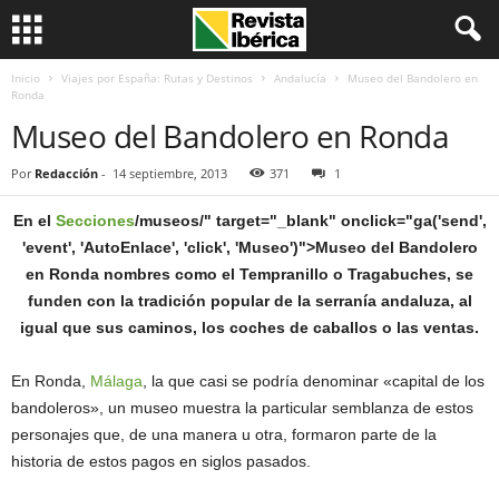
Inicio
Viajes por España: Rutas y Destinos
Andalucía
Museo del Bandolero en
Ronda
Museo del Bandolero en Ronda
Por
Redacción
-
14 septiembre, 2013
371
1
En el
Secciones
/museos/" target="_blank" onclick="ga('send',
'event', 'AutoEnlace', 'click', 'Museo')">Museo del Bandolero
en Ronda nombres como el Tempranillo o Tragabuches, se
funden con la tradición popular de la serranía andaluza, al
igual que sus caminos, los coches de caballos o las ventas.
En Ronda,
Málaga
, la que casi se podría denominar «capital de los
bandoleros», un museo muestra la particular semblanza de estos
personajes que, de una manera u otra, formaron parte de la
historia de estos pagos en siglos pasados.