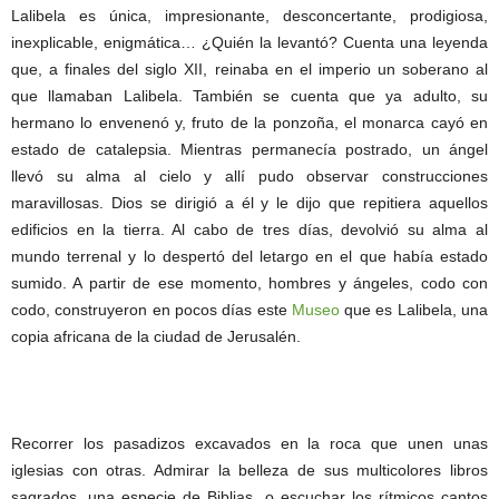
Lalibela es única, impresionante, desconcertante, prodigiosa,
inexplicable, enigmática… ¿Quién la levantó? Cuenta una leyenda
que, a finales del siglo XII, reinaba en el imperio un soberano al
que llamaban Lalibela. También se cuenta que ya adulto, su
hermano lo envenenó y, fruto de la ponzoña, el monarca cayó en
estado de catalepsia. Mientras permanecía postrado, un ángel
llevó su alma al cielo y allí pudo observar construcciones
maravillosas. Dios se dirigió a él y le dijo que repitiera aquellos
edificios en la tierra. Al cabo de tres días, devolvió su alma al
mundo terrenal y lo despertó del letargo en el que había estado
sumido. A partir de ese momento, hombres y ángeles, codo con
codo, construyeron en pocos días este
Museo
que es Lalibela, una
copia africana de la ciudad de Jerusalén.
Recorrer los pasadizos excavados en la roca que unen unas
iglesias con otras. Admirar la belleza de sus multicolores libros
sagrados, una especie de Biblias, o escuchar los rítmicos cantos