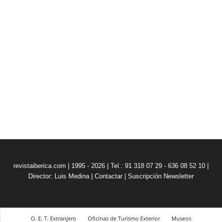
revistaiberica.com | 1995 - 2026 | Tel.: 91 318 07 29 - 636 08 52 10 |
Director: Luis Medina
|
Contactar
|
Suscripción Newsletter
O. E. T. Extranjero
Oficinas de Turismo Exterior
Museos