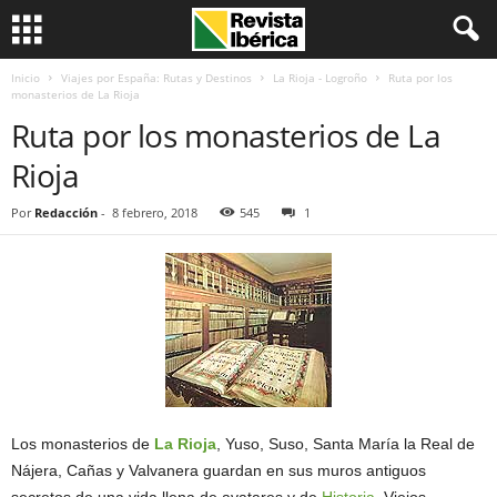
Inicio
Viajes por España: Rutas y Destinos
La Rioja - Logroño
Ruta por los
monasterios de La Rioja
Ruta por los monasterios de La
Rioja
Por
Redacción
-
8 febrero, 2018
545
1
Los monasterios de
La Rioja
, Yuso, Suso, Santa María la Real de
Nájera, Cañas y Valvanera guardan en sus muros antiguos