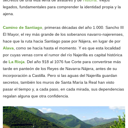
secretos de una vida llena de avatares y de
Historia
. Viejos
legados, fundamentales para comprender la identidad propia y la
ajena.
Camino de Santiago
, primeras décadas del año 1.000. Sancho III
El Mayor, el rey más grande de los soberanos navarro-najerenses,
hace que la ruta hacia Santiago pase por Nájera, en lugar de por
Alava
, como se hacía hasta el momento. Y es que esta localidad
por cuyas venas corre el rumor del río Najerilla es capital histórica
de
La Rioja
. Del año 918 al 1076 fue Corte para convertirse más
tarde en panteón de los Reyes de Navarra-Nájera, antes de su
incorporación a Castilla. Pero si las aguas del Najerilla guardan
secretos, también los muros de Santa María la Real han visto
pasar el tiempo y, a cada paso, en cada mirada, sus dependencias
regalan alguna que otra confidencia.