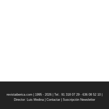
revistaiberica.com | 1995 - 2026 | Tel.: 91 318 07 29 - 636 08 52 10 |
Director: Luis Medina
|
Contactar
|
Suscripción Newsletter