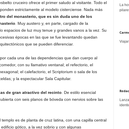
belto cruceiro ofrece el primer saludo al visitante. Todo el
La hos
esponden estrictamente al modelo cisterciense. Nada más
pilare
stro del monasterio, que es sin duda uno de los
nasterio
. Muy austero y, en parte, cargado de la
o espacios de luz muy tenue y grandes vanos a la vez. Su
Carme
 sucesivas épocas en las que se fue levantando quedan
Viajar
quitectónicos que se pueden diferenciar.
 por cada una de las dependencias que dan cuerpo al
 comedor, con su llamativo ventanal; el refectorio, el
hexagonal; el calefactorio, el Scriptorium o sala de los
celdas; y la espectacular Sala Capitular.
Redac
ias de gran atractivo del recinto
. De estilo esencial
 cubierta con seis planos de bóveda con nervios sobre las
Lanzar
identi
El templo es de planta de cruz latina, con una capilla central
 edificio gótico, a la vez sobrio y con algunas