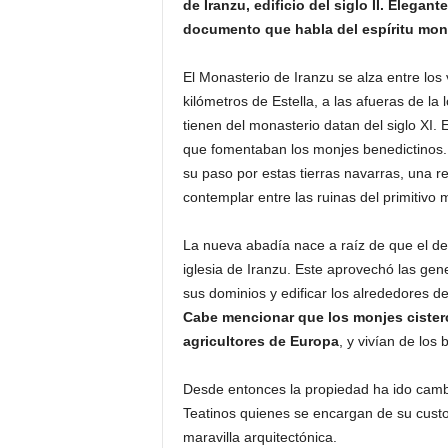
de Iranzu, edificio del siglo II. Elegan
o
documento que habla del espíritu monac
n
o
El Monasterio de Iranzu se alza entre los
m
kilómetros de Estella, a las afueras de l
í
a
tienen del monasterio datan del siglo XI. 
que fomentaban los monjes benedictinos. 
su paso por estas tierras navarras, una r
contemplar entre las ruinas del primitivo 
La nueva abadía nace a raíz de que el d
iglesia de Iranzu. Este aprovechó las g
sus dominios y edificar los alrededores de
Cabe mencionar que los monjes cister
agricultores de Europa
, y vivían de los
Desde entonces la propiedad ha ido cambi
Teatinos quienes se encargan de su custo
maravilla arquitectónica.