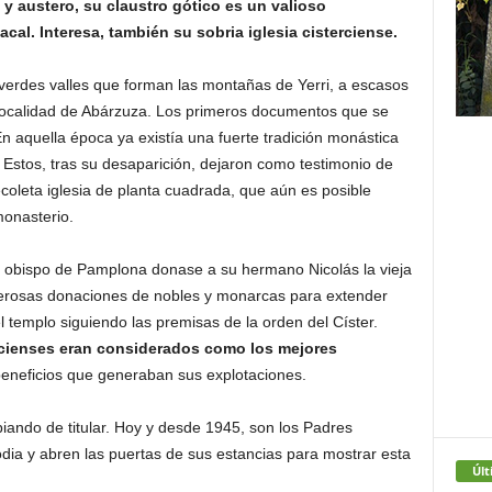
te y austero, su claustro gótico es un valioso
al. Interesa, también su sobria iglesia cisterciense.
 verdes valles que forman las montañas de Yerri, a escasos
a localidad de Abárzuza. Los primeros documentos que se
En aquella época ya existía una fuerte tradición monástica
Estos, tras su desaparición, dejaron como testimonio de
ecoleta iglesia de planta cuadrada, que aún es posible
monasterio.
e obispo de Pamplona donase a su hermano Nicolás la vieja
enerosas donaciones de nobles y monarcas para extender
l templo siguiendo las premisas de la orden del Císter.
cienses eran considerados como los mejores
 beneficios que generaban sus explotaciones.
ando de titular. Hoy y desde 1945, son los Padres
dia y abren las puertas de sus estancias para mostrar esta
Últ