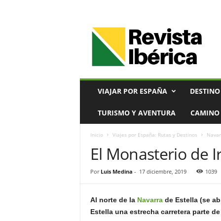
V
i
a
j
e
s
,
VIAJAR POR ESPAÑA
DESTINO
T
u
TURISMO Y AVENTURA
CAMINO 
r
i
Inicio
Viajes por España: Rutas y Destinos
Navar
s
El Monasterio de I
m
o
y
Por
Luis Medina
-
17 diciembre, 2019
1039
G
a
s
Al norte de la
Navarra
de Estella (se a
t
Estella una estrecha carretera parte de
r