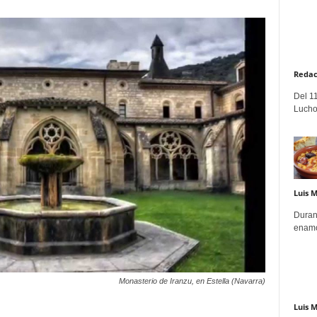
Redac
Del 11
Lucho
Luis 
Duran
enamo
Monasterio de Iranzu, en Estella (Navarra)
Luis 