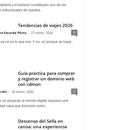
telería y el turismo constituyen uno de los
s estructurales de nuestra...
Tendencias de viajes 2026
0
n Escarda Pérez
-
27 enero, 2026
 ya no es lo que era. Y no, no porque se haya...
Guía práctica para comprar
y registrar un dominio web
con cdmon
0
ción
-
26 enero, 2026
 un proyecto al mundo digital requiere una
dad clara que funcione como...
Descenso del Sella en
canoa: una experiencia