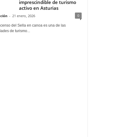
imprescindible de turismo
activo en Asturias
0
ción
-
21 enero, 2026
scenso del Sella en canoa es una de las
dades de turismo...