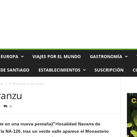
 EUROPA
VIAJES POR EL MUNDO
GASTRONOMÍA
DE SANTIAGO
ESTABLECIMIENTOS
SUSCRIPCIÓN
C
ra
El Monasterio de Iranzu
ranzu
0
bre en una nueva pestaña)">localidad Navarra de
 la NA-120, tras un verde valle aparece el Monasterio