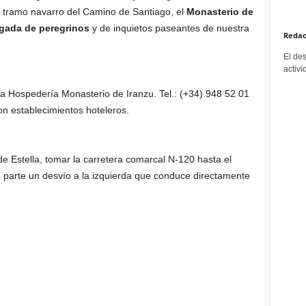
l tramo navarro del Camino de Santiago, el
Monasterio de
igada de peregrinos
y de inquietos paseantes de nuestra
Redac
El de
activi
a Hospedería Monasterio de Iranzu. Tel.: (+34) 948 52 01
on establecimientos hoteleros.
de Estella, tomar la carretera comarcal N-120 hasta el
e parte un desvío a la izquierda que conduce directamente