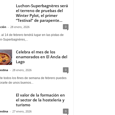
Luchon-Superbagnères será
el terreno de pruebas del
Winter Pylot, el primer
“Testival” de parapente...
0
ción
-
28 enero, 2026
 al 14 de febrero tendrá lugar en las pistas de
n-Superbagnères,...
Celebra el mes de los
enamorados en El Ancla del
Lago
0
Medina
-
28 enero, 2026
te todos los fines de semana de febrero puedes
rarte de unos buenos...
El valor de la formación en
el sector de la hostelería y
turismo
0
Medina
-
27 enero, 2026