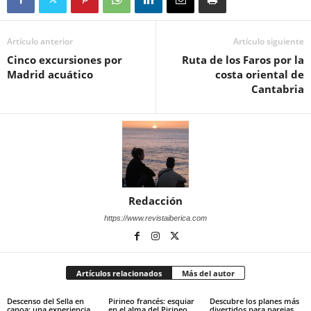
Artículo anterior
Artículo siguiente
Cinco excursiones por
Ruta de los Faros por la
Madrid acuático
costa oriental de
Cantabria
Redacción
https://www.revistaiberica.com
Artículos relacionados
Más del autor
Descenso del Sella en
Pirineo francés: esquiar
Descubre los planes más
canoa: una experiencia
en el alma del Pirineo
divertidos para parejas