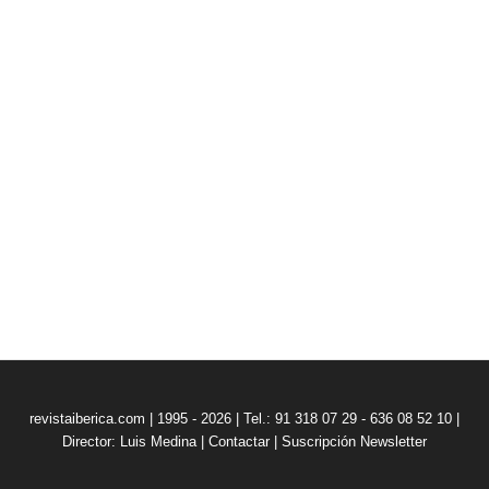
revistaiberica.com | 1995 - 2026 | Tel.: 91 318 07 29 - 636 08 52 10 |
Director: Luis Medina
|
Contactar
|
Suscripción Newsletter