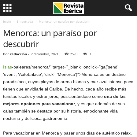
Inicio
En portada
Menorca: un paraíso por descubrir
Menorca: un paraíso por
descubrir
Por
Redacción
-
2 diciembre, 2021
2570
1
Islas
-baleares/menorca/" target="_blank" onclick="ga('send',
'event', 'AutoEnlace', 'click', 'Menorca')">Menorca es un destino
paradisíaco, cuyas playas de arena blanca y mar azul intenso poco
tienen que envidiarle al Caribe. De hecho, cada año recibe más
turistas locales y extranjeros, posicionándose como
una de las
mejores opciones para vacacionar
, y es que además de sus
calas también se destaca por su historia, emocionante vida
nocturna y deliciosa gastronomía.
Para vacacionar en Menorca y pasar unos días de auténtico relax,