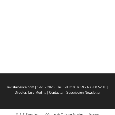
revistaiberica.com | 1995 - 2026 | Tel.: 91 318 07 29 - 636 08 52 10 |
Director: Luis Medina
|
Contactar
|
Suscripción Newsletter
O. E. T. Extranjero
Oficinas de Turismo Exterior
Museos