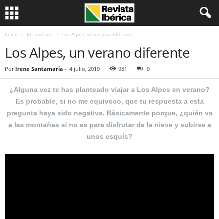
Inicio
En portada
Los Alpes, un verano diferente
Los Alpes, un verano diferente
Por
Irene Santamaría
-
4 julio, 2019
981
0
¿Alguna vez te has planteado viajar a Los Alpes en verano?
Es probable, si no me equivoco, que tu respuesta a esta
pregunta haya sido negativa. Básicamente porque, ¿quién va
a las montañas si no es para disfrutar de la nieve y subirse a
unos esquís?