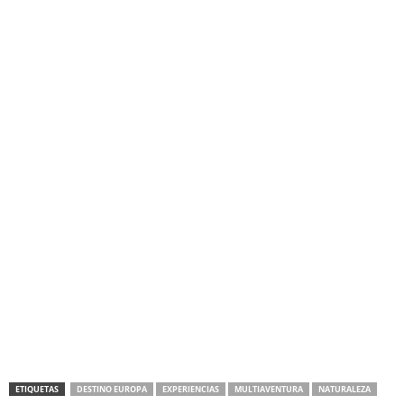
ETIQUETAS
DESTINO EUROPA
EXPERIENCIAS
MULTIAVENTURA
NATURALEZA