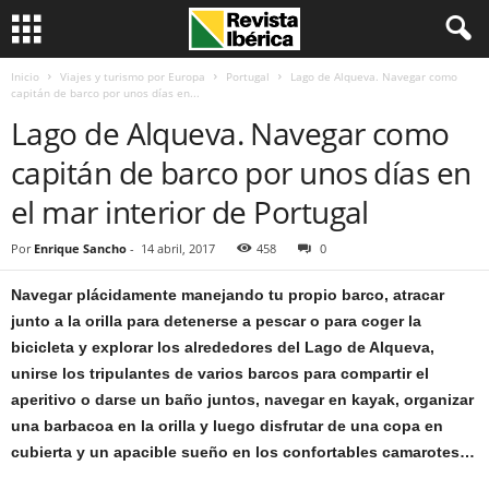
Inicio
Viajes y turismo por Europa
Portugal
Lago de Alqueva. Navegar como
capitán de barco por unos días en...
Lago de Alqueva. Navegar como
capitán de barco por unos días en
el mar interior de Portugal
Por
Enrique Sancho
-
14 abril, 2017
458
0
Navegar plácidamente manejando tu propio barco, atracar
junto a la orilla para detenerse a pescar o para coger la
bicicleta y explorar los alrededores del Lago de Alqueva,
unirse los tripulantes de varios barcos para compartir el
aperitivo o darse un baño juntos, navegar en kayak, organizar
una barbacoa en la orilla y luego disfrutar de una copa en
cubierta y un apacible sueño en los confortables camarotes…