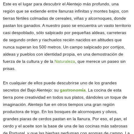
Este es el lugar para descubrir el Alentejo más profundo, una
región que se extiende entre llanuras infinitas y montes bajos, con
tierras fértiles colmadas de cereales, viñas y alcornoques, donde
pastan los ganados. A nuestro paso se encuentra un vasto territorio
casi despoblado, sólo salpicado por pequeñas aldeas, carreteras
de segundo orden y riachuelos recién nacidos en altitudes que
nunca superan los 500 metros. Un campo salpicado por cortijos,
aldeas y pueblos con identidad propia, en una demostración de
fuerza de la cultura y de la
Naturaleza
, que merece un paseo sin
prisas.
En cualquier de ellos puede descubrirse uno de los grandes
secretos del Bajo Alentejo: su
gastronomía
. La cocina de esta
tierra pone creatividad en todos sus platos, dándoles un toque de
imaginación. Alentejo fue en otros tiempos una gran región
productora de trigo. En los bosques de alcornoques y olivos,
grandes piaras de cerdos pastan en la llanura. Por eso, el pan, el
cerdo y el aceite son la base de una de las cocinas más sabrosas
de Portugal, y que las hierbas perfuman con aromas de campo. La