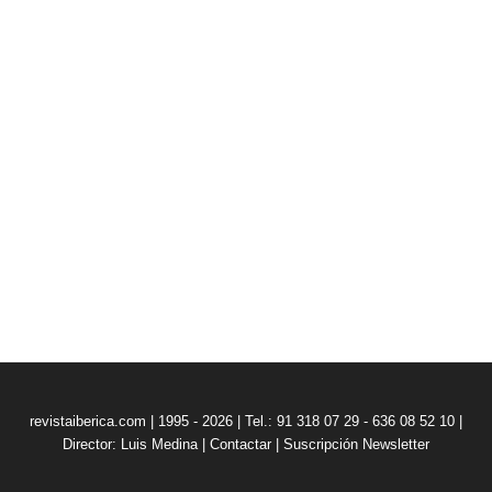
revistaiberica.com | 1995 - 2026 | Tel.: 91 318 07 29 - 636 08 52 10 |
Director: Luis Medina
|
Contactar
|
Suscripción Newsletter