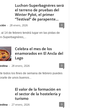
Luchon-Superbagnères será
el terreno de pruebas del
Winter Pylot, el primer
“Testival” de parapente...
0
ción
-
28 enero, 2026
 al 14 de febrero tendrá lugar en las pistas de
n-Superbagnères,...
Celebra el mes de los
enamorados en El Ancla del
Lago
0
Medina
-
28 enero, 2026
te todos los fines de semana de febrero puedes
rarte de unos buenos...
El valor de la formación en
el sector de la hostelería y
turismo
0
Medina
-
27 enero, 2026