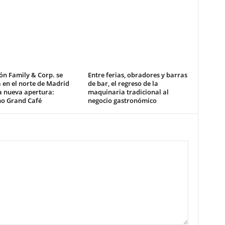
ón Family & Corp. se
Entre ferias, obradores y barras
 en el norte de Madrid
de bar, el regreso de la
a nueva apertura:
maquinaria tradicional al
no Grand Café
negocio gastronómico