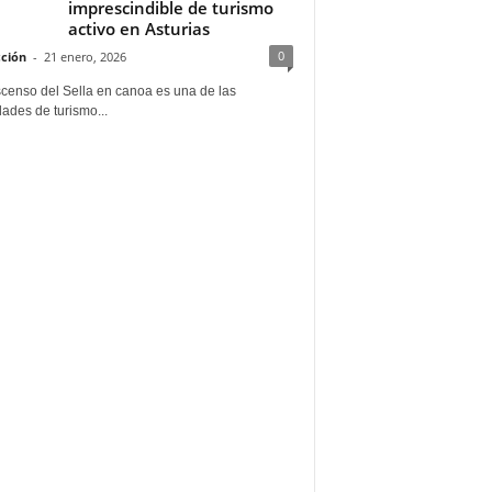
imprescindible de turismo
activo en Asturias
0
ción
-
21 enero, 2026
scenso del Sella en canoa es una de las
dades de turismo...