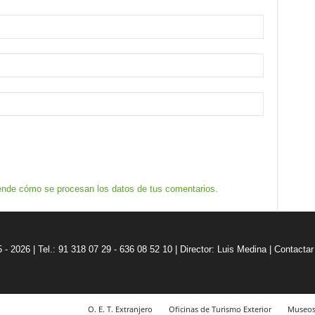
nde cómo se procesan los datos de tus comentarios.
5 - 2026 | Tel.: 91 318 07 29 - 636 08 52 10 |
Director: Luis Medina
|
Contactar
O. E. T. Extranjero
Oficinas de Turismo Exterior
Museo