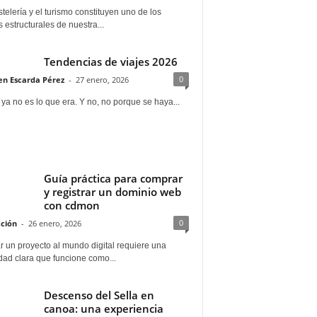
telería y el turismo constituyen uno de los
s estructurales de nuestra...
Tendencias de viajes 2026
0
n Escarda Pérez
-
27 enero, 2026
 ya no es lo que era. Y no, no porque se haya...
Guía práctica para comprar
y registrar un dominio web
con cdmon
0
ción
-
26 enero, 2026
 un proyecto al mundo digital requiere una
dad clara que funcione como...
Descenso del Sella en
canoa: una experiencia