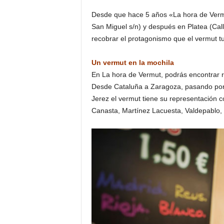
o
Desde que hace 5 años «La hora de Verm
n
San Miguel s/n) y después en Platea (Call
o
recobrar el protagonismo que el vermut tuv
m
í
a
Un vermut en la mochila
En La hora de Vermut, podrás encontrar r
Desde Cataluña a Zaragoza, pasando por 
Jerez el vermut tiene su representación 
Canasta, Martínez Lacuesta, Valdepablo,