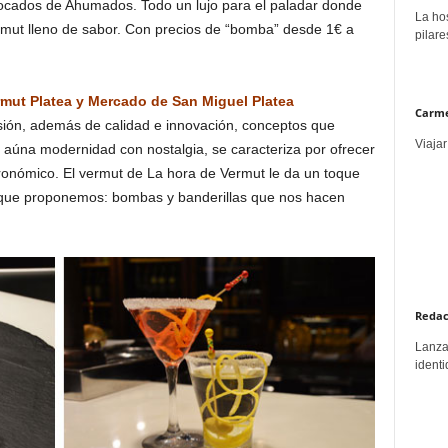
 bocados de Ahumados. Todo un lujo para el paladar donde
La hos
rmut lleno de sabor. Con precios de “bomba” desde 1€ a
pilare
ut Platea y Mercado de San Miguel Platea
Carme
rsión, además de calidad e innovación, conceptos que
Viajar
 aúna modernidad con nostalgia, se caracteriza por ofrecer
ronómico. El vermut de La hora de Vermut le da un toque
oso que proponemos: bombas y banderillas que nos hacen
Redac
Lanzar
identi