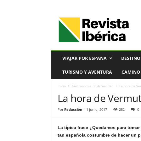
V
i
a
j
e
s
,
VIAJAR POR ESPAÑA
DESTINO
T
u
TURISMO Y AVENTURA
CAMINO 
r
i
Inicio
Gastronomía
Actualidad
La hora de Ve
s
La hora de Vermu
m
o
y
Por
Redacción
-
1 junio, 2017
282
0
G
a
s
La típica frase ¿Quedamos para tomar el
t
tan española costumbre de hacer un par
r