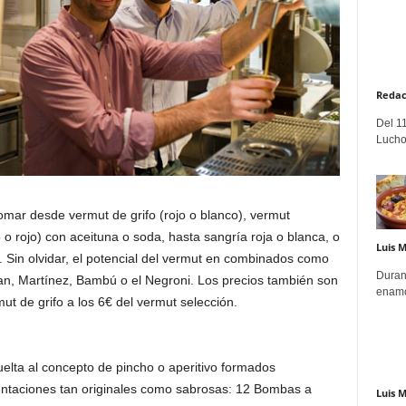
Redac
Del 11
Lucho
omar desde vermut de grifo (rojo o blanco), vermut
 o rojo) con aceituna o soda, hasta sangría roja o blanca, o
Luis 
Sin olvidar, el potencial del vermut en combinados como
Duran
tan, Martínez, Bambú o el Negroni. Los precios también son
enamo
ut de grifo a los 6€ del vermut selección.
elta al concepto de pincho o aperitivo formados
entaciones tan originales como sabrosas: 12 Bombas a
Luis 