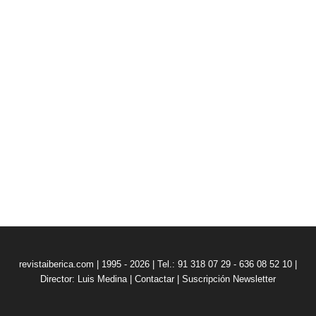
revistaiberica.com | 1995 - 2026 | Tel.: 91 318 07 29 - 636 08 52 10 |
Director: Luis Medina
|
Contactar
|
Suscripción Newsletter