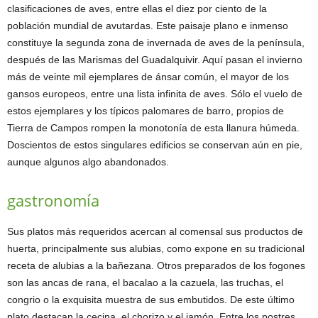
clasificaciones de aves, entre ellas el diez por ciento de la
población mundial de avutardas. Este paisaje plano e inmenso
constituye la segunda zona de invernada de aves de la península,
después de las Marismas del Guadalquivir. Aquí pasan el invierno
más de veinte mil ejemplares de ánsar común, el mayor de los
gansos europeos, entre una lista infinita de aves. Sólo el vuelo de
estos ejemplares y los típicos palomares de barro, propios de
Tierra de Campos rompen la monotonía de esta llanura húmeda.
Doscientos de estos singulares edificios se conservan aún en pie,
aunque algunos algo abandonados.
gastronomía
Sus platos más requeridos acercan al comensal sus productos de
huerta, principalmente sus alubias, como expone en su tradicional
receta de alubias a la bañezana. Otros preparados de los fogones
son las ancas de rana, el bacalao a la cazuela, las truchas, el
congrio o la exquisita muestra de sus embutidos. De este último
plato destacan la cecina, el chorizo y el jamón. Entre los postres