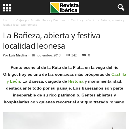
Inicio
Viajes por España: Rutas y Destinos
Castilla y León
La Bañeza, abierta y
festiva localidad leonesa
La Bañeza, abierta y festiva
localidad leonesa
Por
Luis Medina
-
18 noviembre, 2018
342
0
Punto esencial de la Ruta de la Plata, en la vega del río
Orbigo, hoy es una de las comarcas más prósperas de
Castilla
y León
. La Bañeza, cargada de
Historia
y monumentalidad,
destaca ante todo por su paisaje. Los bañezanos son parte
inseparable de su rico patrimonio. Gentes abiertas y
hospitalarias con quienes recorrer el antiguo trazado romano.