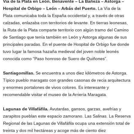
Vía de la Plata en León. Benavente – La Bañeza – Astorga –
Hospital de Orbigo – León – Arbás del Puerto.
La Vía de la
Plata comunicaba toda la España occidental y, a través de otras
calzadas, enlazaba con territorios de levante. En tierras leonesas,
la Ruta de la Plata comparte territorio con algún tramo del Camino
de Santiago que tenía también en León y Astorga algunas de sus
principales paradas. En el puente de Hospital de Orbigo fue donde
tuvo lugar la famosa hazaña medieval del joven noble leonés
conocida como “Paso honroso de Suero de Quiñones”.
Santiagomillas.
Se encuentra a unos diez kilómetros de Astorga.
Típico pueblo maragato con grandes casonas de recia arquitectura
y enormes portalones de vivos colores. Es interesante y
recomendable visitar el museo de la Arriería Maragata.
Lagunas de Villafáfila.
Avutardas, gansos, garzas, avefrías y
zarapitos pueblan este espacio zamorano. Las Salinas. La Reserva
Regional de las Lagunas de Villafáfila ocupa una extensión total de
treinta y dos mil hectáreas y acoge más de ciento diez