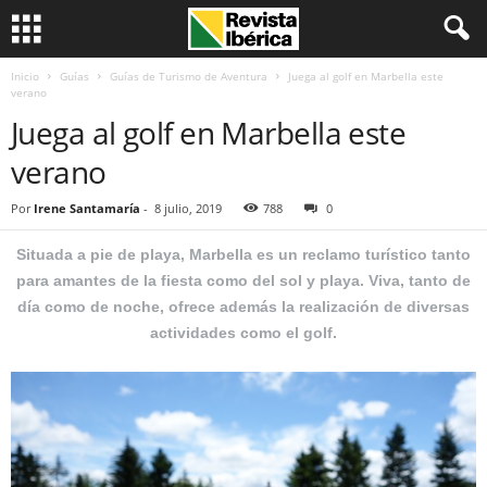
Inicio
Guías
Guías de Turismo de Aventura
Juega al golf en Marbella este
verano
Juega al golf en Marbella este
verano
Por
Irene Santamaría
-
8 julio, 2019
788
0
Situada a pie de playa, Marbella es un reclamo turístico tanto
para amantes de la fiesta como del sol y playa. Viva, tanto de
día como de noche, ofrece además la realización de diversas
actividades como el golf.