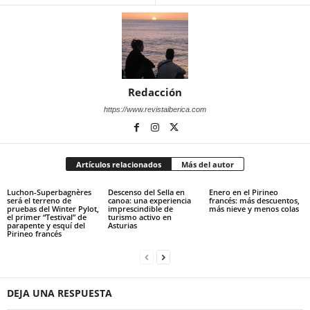
Redacción
https://www.revistaiberica.com
Artículos relacionados
Más del autor
Luchon-Superbagnères
Descenso del Sella en
Enero en el Pirineo
será el terreno de
canoa: una experiencia
francés: más descuentos,
pruebas del Winter Pylot,
imprescindible de
más nieve y menos colas
el primer “Testival” de
turismo activo en
parapente y esquí del
Asturias
Pirineo francés
DEJA UNA RESPUESTA