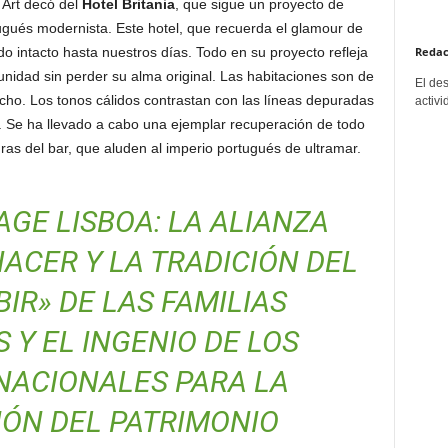
 Art decó del
Hotel Britania
, que sigue un proyecto de
rtugués modernista. Este hotel, que recuerda el glamour de
Redac
do intacto hasta nuestros días. Todo en su proyecto refleja
 unidad sin perder su alma original. Las habitaciones son de
El de
ho. Los tonos cálidos contrastan con las líneas depuradas
activi
. Se ha llevado a cabo una ejemplar recuperación de todo
uras del bar, que aluden al imperio portugués de ultramar.
GE LISBOA: LA ALIANZA
HACER Y LA TRADICIÓN DEL
BIR» DE LAS FAMILIAS
Y EL INGENIO DE LOS
NACIONALES PARA LA
ÓN DEL PATRIMONIO