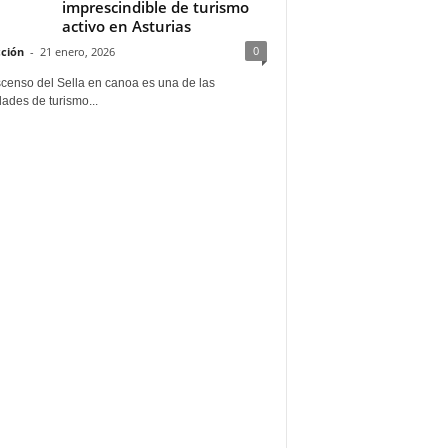
imprescindible de turismo
activo en Asturias
0
ción
-
21 enero, 2026
scenso del Sella en canoa es una de las
dades de turismo...