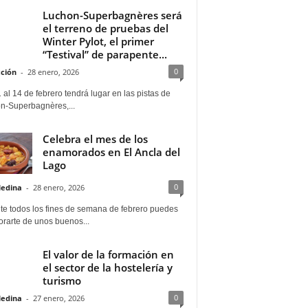
Luchon-Superbagnères será
el terreno de pruebas del
Winter Pylot, el primer
“Testival” de parapente...
0
ción
-
28 enero, 2026
 al 14 de febrero tendrá lugar en las pistas de
n-Superbagnères,...
Celebra el mes de los
enamorados en El Ancla del
Lago
0
Medina
-
28 enero, 2026
te todos los fines de semana de febrero puedes
rarte de unos buenos...
El valor de la formación en
el sector de la hostelería y
turismo
0
Medina
-
27 enero, 2026