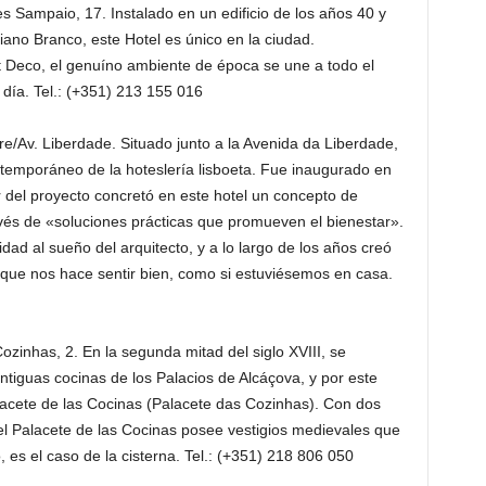
 Sampaio, 17. Instalado en un edificio de los años 40 y
ano Branco, este Hotel es único en la ciudad.
t Deco, el genuíno ambiente de época se une a todo el
día. Tel.: (+351) 213 155 016
tre/Av. Liberdade. Situado junto a la Avenida da Liberdade,
ntemporáneo de la hoteslería lisboeta. Fue inaugurado en
or del proyecto concretó en este hotel un concepto de
és de «soluciones prácticas que promueven el bienestar».
uidad al sueño del arquitecto, y a lo largo de los años creó
que nos hace sentir bien, como si estuviésemos en casa.
zinhas, 2. En la segunda mitad del siglo XVIII, se
ntiguas cocinas de los Palacios de Alcáçova, y por este
acete de las Cocinas (Palacete das Cozinhas). Con dos
, el Palacete de las Cocinas posee vestigios medievales que
 es el caso de la cisterna. Tel.: (+351) 218 806 050