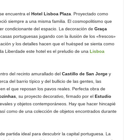
 se encuentra el
Hotel Lisboa Plaza
. Proyectado como
neció siempre a una misma familia. El cosmopolitismo que
cter condicionante del espacio. La decoración de
Graça
s casas portuguesas jugando con la ilusión de los «frescos»
zación y los detalles hacen que el huésped se sienta como
da Liberdade este hotel es el preludio de una
Lisboa
entro del recinto amurallado del
Castillo de San Jorge
y
ca del barrio típico y del bullicio de las gentes, las
en el que reposan los pavos reales. Perfecta obra de
ozinhas
, su proyecto decorativo, firmado por el
Estudio
ievales y objetos contemporáneos. Hay que hacer hincapié
a así como de una colección de objetos encontrados durante
e partida ideal para descubrir la capital portuguesa. La