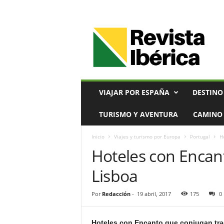
V
i
a
j
e
s
,
VIAJAR POR ESPAÑA
DESTINO
T
u
TURISMO Y AVENTURA
CAMINO 
r
i
Inicio
Viajes y turismo por Europa
Portugal
H
s
Hoteles con Encant
m
o
Lisboa
y
G
a
Por
Redacción
-
19 abril, 2017
175
0
s
t
Hoteles con Encanto que conjugan tra
r