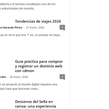
telería y el turismo constituyen uno de los
s estructurales de nuestra...
Tendencias de viajes 2026
0
n Escarda Pérez
-
27 enero, 2026
 ya no es lo que era. Y no, no porque se haya...
Guía práctica para comprar
y registrar un dominio web
con cdmon
0
ción
-
26 enero, 2026
 un proyecto al mundo digital requiere una
dad clara que funcione como...
Descenso del Sella en
canoa: una experiencia