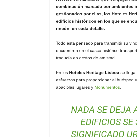
o
combinación marcada por ambientes in
n
gestionados por ellas, los Hoteles Her
o
edificios históricos en los que se enc
m
rincón, en cada detalle.
í
a
Todo está pensado para transmitir su vinc
encuentren en el casco histórico transpor
traducía en gestos de amistad.
En los
Hoteles Heritage Lisboa
se llega
esfuerzos para proporcionar al huésped un
apacibles lugares y
Monumentos
.
NADA SE DEJA 
EDIFICIOS S
SIGNIFICADO U