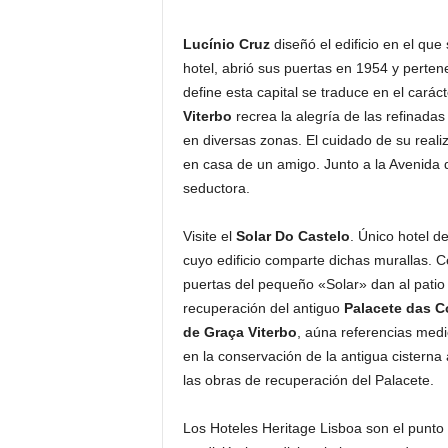
Lucínio Cruz
diseñó el edificio en el que
hotel, abrió sus puertas en 1954 y perte
define esta capital se traduce en el cará
Viterbo
recrea la alegría de las refinada
en diversas zonas. El cuidado de su reali
en casa de un amigo. Junto a la Avenida 
seductora.
Visite el
Solar Do Castelo
. Único hotel d
cuyo edificio comparte dichas murallas. Cer
puertas del pequeño «Solar» dan al patio 
recuperación del antiguo
Palacete das C
de Graça Viterbo
, aúna referencias med
en la conservación de la antigua cistern
las obras de recuperación del Palacete.
Los Hoteles Heritage Lisboa son el punto d