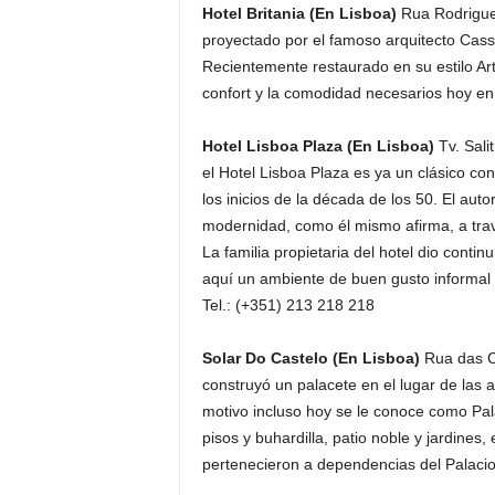
Hotel Britania (En Lisboa)
Rua Rodrigues
proyectado por el famoso arquitecto Cassi
Recientemente restaurado en su estilo Ar
confort y la comodidad necesarios hoy en 
Hotel Lisboa Plaza (En Lisboa)
Tv. Sali
el Hotel Lisboa Plaza es ya un clásico co
los inicios de la década de los 50. El aut
modernidad, como él mismo afirma, a trav
La familia propietaria del hotel dio contin
aquí un ambiente de buen gusto informal 
Tel.: (+351) 213 218 218
Solar Do Castelo (En Lisboa)
Rua das Co
construyó un palacete en el lugar de las a
motivo incluso hoy se le conoce como Pal
pisos y buhardilla, patio noble y jardines
pertenecieron a dependencias del Palacio,