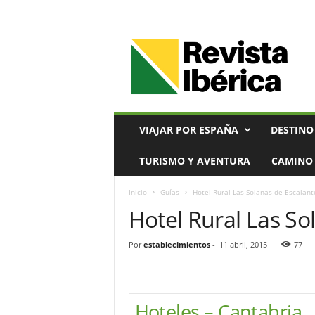
V
i
a
j
e
s
,
VIAJAR POR ESPAÑA
DESTINO
T
u
TURISMO Y AVENTURA
CAMINO 
r
i
Inicio
Guías
Hotel Rural Las Solanas de Escalant
s
Hotel Rural Las So
m
o
y
Por
establecimientos
-
11 abril, 2015
77
G
a
s
t
Hoteles – Cantabria
r