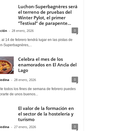
Luchon-Superbagnères será
el terreno de pruebas del
Winter Pylot, el primer
“Testival” de parapente...
0
ción
-
28 enero, 2026
 al 14 de febrero tendrá lugar en las pistas de
n-Superbagnères,...
Celebra el mes de los
enamorados en El Ancla del
Lago
0
Medina
-
28 enero, 2026
te todos los fines de semana de febrero puedes
rarte de unos buenos...
El valor de la formación en
el sector de la hostelería y
turismo
0
Medina
-
27 enero, 2026