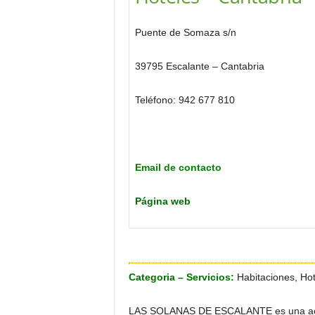
o
n
Puente de Somaza s/n
o
m
39795 Escalante – Cantabria
í
a
Teléfono: 942 677 810
Email de contacto
Página web
Categoria – Servicios:
Habitaciones, Hot
LAS SOLANAS DE ESCALANTE es una acoge