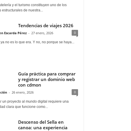
telería y el turismo constituyen uno de los
s estructurales de nuestra...
Tendencias de viajes 2026
0
n Escarda Pérez
-
27 enero, 2026
 ya no es lo que era. Y no, no porque se haya...
Guía práctica para comprar
y registrar un dominio web
con cdmon
0
ción
-
26 enero, 2026
 un proyecto al mundo digital requiere una
dad clara que funcione como...
Descenso del Sella en
canoa: una experiencia