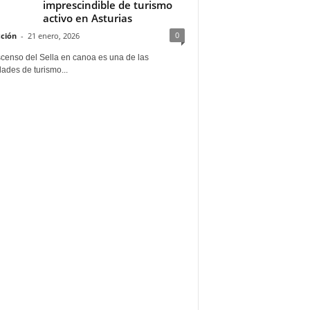
imprescindible de turismo
activo en Asturias
0
ción
-
21 enero, 2026
scenso del Sella en canoa es una de las
dades de turismo...
a por el propietario. Accesible / Practicable / Practica