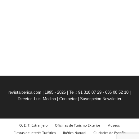
revistaiberica.com | 1995 - 2026 | Tel.: 91 318 07 29 - 636 08 52 10 |
Director: Luis Medina
|
Contactar
|
Suscripción Newsletter
O. E. T. Extranjero
Oficinas de Turismo Exterior
Museos
Fiestas de Interés Turístico
Ibérica Natural
Ciudades de España