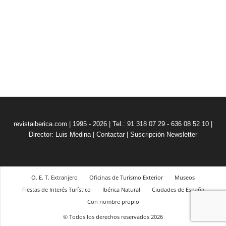
revistaiberica.com | 1995 - 2026 | Tel.: 91 318 07 29 - 636 08 52 10 |
Director: Luis Medina
|
Contactar
|
Suscripción Newsletter
O. E. T. Extranjero
Oficinas de Turismo Exterior
Museos
Fiestas de Interés Turístico
Ibérica Natural
Ciudades de España
Con nombre propio
© Todos los derechos reservados 2026