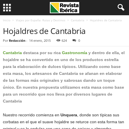
Inicio
Viajes por España: Rutas y Destinos
Cantabria
Hojaldres de Cantabria
Hojaldres de Cantabria
Por
Redacción
-
14 enero, 2015
624
0
Cantabria
destaca por su rica
Gastronomía
y dentro de ella, el
hojaldre se ha convertido en uno de los productos estrella
para la elaboración de dulces típicos. Utilizando como base
esta masa, los artesanos de Cantabria se afanan en elaborar
de las formas más originales y sabrosas dando un toque
único. En nuestra propuesta utilizamos esta masa como base
para un recorrido que nos lleva por diversos lugares de
Cantabria
Nuestro recorrido comienza en
Unquera
, donde son típicas sus
corbatas en el que el suave hojaldre se returce con esta forma tan
original y se le endulza con una capa de azúcar y almendra.