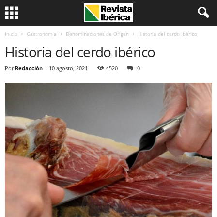
Inicio
Gastronomía
Denominaciones de Origen
Historia del cerdo ibérico
Historia del cerdo ibérico
Por
Redacción
-
10 agosto, 2021
4520
0