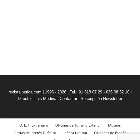
revistaiberica.com | 1995 - 2026 | Tel.: 91 318 07 29 - 636 08 52 10 |
Director: Luis Medina
|
Contactar
|
Suscripción Newsletter
O. E. T. Extranjero
Oficinas de Turismo Exterior
Museos
Fiestas de Interés Turístico
Ibérica Natural
Ciudades de España