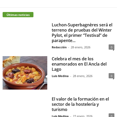
Últimas noticias
Luchon-Superbagnères será el
terreno de pruebas del Winter
Pylot, el primer “Testival” de
parapente...
Redacción
-
28 enero, 2026
0
Celebra el mes de los
enamorados en El Ancla del
Lago
Luis Medina
-
28 enero, 2026
0
El valor de la formación en el
sector de la hostelería y
turismo
Luis Medina
-
27 enero, 2026
0