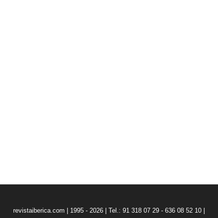
revistaiberica.com | 1995 - 2026 | Tel.: 91 318 07 29 - 636 08 52 10 |