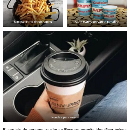
Mini paelleras desechables
Vaso
Happy
en varios tamaños
Fundas para vasos
El servicio de personalización de Envapro permite identificar bolsas