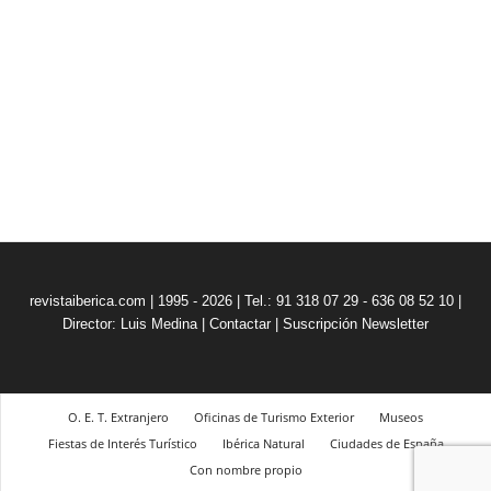
revistaiberica.com | 1995 - 2026 | Tel.: 91 318 07 29 - 636 08 52 10 |
Director: Luis Medina
|
Contactar
|
Suscripción Newsletter
O. E. T. Extranjero
Oficinas de Turismo Exterior
Museos
Fiestas de Interés Turístico
Ibérica Natural
Ciudades de España
Con nombre propio