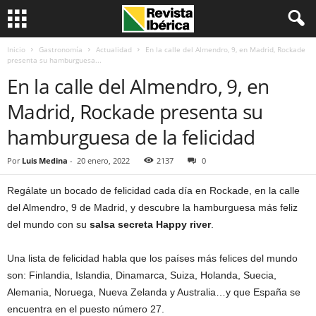
Inicio
Gastronomía
Actualidad
En la calle del Almendro, 9, en Madrid, Rockade
presenta su hamburguesa...
En la calle del Almendro, 9, en
Madrid, Rockade presenta su
hamburguesa de la felicidad
Por
Luis Medina
-
20 enero, 2022
2137
0
Regálate un bocado de felicidad cada día en Rockade, en la calle
del Almendro, 9 de Madrid, y descubre la hamburguesa más feliz
del mundo
con su
salsa secreta Happy river
.
Una lista de felicidad habla que los países más felices del mundo
son: Finlandia, Islandia, Dinamarca, Suiza, Holanda, Suecia,
Alemania, Noruega, Nueva Zelanda y Australia…y que España se
encuentra en el puesto número 27.