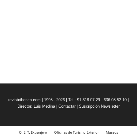
revistaiberica.com | 1995 - 2026 | Tel.: 91 318 07 29 - 636 08 52 10 |
Director: Luis Medina
|
Contactar
|
Suscripción Newsletter
O. E. T. Extranjero
Oficinas de Turismo Exterior
Museos