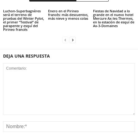
Luchon-Superbagnères
Enero en el Pirineo
Fiestas de Navidad a lo
será el terreno de
francés: más descuentos,
grande en el nuevo hotel
pruebas del Winter Pylot,
más nieve y menos colas
Mercure Ax-les-Thermes,
el primer “Testival” de
en la estación de esquí de
parapente y esquí del
Ax-3-Domaines
Pirineo francés
DEJA UNA RESPUESTA