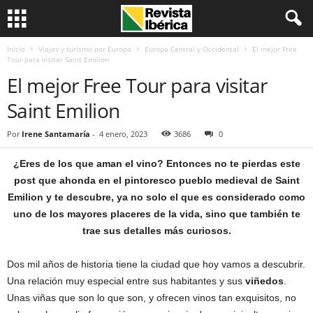
Inicio
Viajes y turismo por Europa
Europa Central y Occidental
El mejor Free
Tour para visitar Saint Emilion
El mejor Free Tour para visitar
Saint Emilion
Por
Irene Santamaría
-
4 enero, 2023
3686
0
¿Eres de los que aman el vino? Entonces no te pierdas este
post que ahonda en el pintoresco pueblo medieval de Saint
Emilion y te descubre, ya no solo el que es considerado como
uno de los mayores placeres de la vida, sino que también te
trae sus detalles más curiosos.
Dos mil años de historia tiene la ciudad que hoy vamos a descubrir.
Una relación muy especial entre sus habitantes y sus
viñedos
.
Unas viñas que son lo que son, y ofrecen vinos tan exquisitos, no