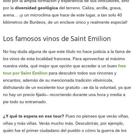
solo por la amplia formación y experiencia de sus vinicultores, sino
por la
diversidad geológica
del terreno. Caliza, arcilla, grava,
arena… ¡y un microclima que hace de este lugar, a tan solo 40
kilómetros de Burdeos, de un enclave único y realmente especial!
Los famosos vinos de Saint Emilion
No hay duda alguna de que este título no hace justicia a la fama de
los vinos de esta localidad francesa. Para aprovechar al máximo
nuestra visita, qué mejor que opción que acceder a un buen
free
tour por Saint Emilion
para descubrir todos sus rincones y
encantos, además de su mencionada tradición vitivinícola,
disfrutando de un excelente tour gratuito ̶ se da la voluntad, ya que
no hay un precio fijado ̶ recorriendo durante una hora y media a
pie todo su entramado.
¿Y qué te espera en ese tour?
Pues no pienses que verás viñas,
viñas y más viñas. Verás mucho más. Descubrirás, por ejemplo,
quién fue el primer ciudadano del pueblo o cómo la guerra de los