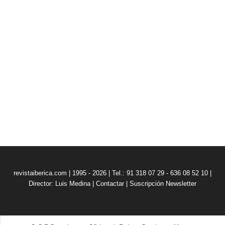
revistaiberica.com | 1995 - 2026 | Tel.: 91 318 07 29 - 636 08 52 10 |
Director: Luis Medina
|
Contactar
|
Suscripción Newsletter