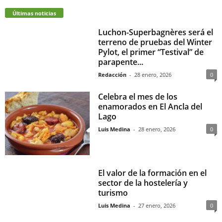
Últimas noticias
Luchon-Superbagnères será el
terreno de pruebas del Winter
Pylot, el primer “Testival” de
parapente...
Redacción
-
28 enero, 2026
0
Celebra el mes de los
enamorados en El Ancla del
Lago
Luis Medina
-
28 enero, 2026
0
El valor de la formación en el
sector de la hostelería y
turismo
Luis Medina
-
27 enero, 2026
0