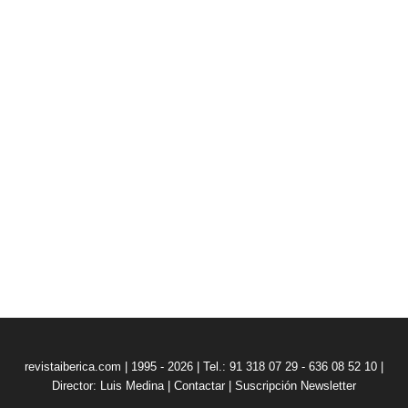
revistaiberica.com | 1995 - 2026 | Tel.: 91 318 07 29 - 636 08 52 10 |
Director: Luis Medina
|
Contactar
|
Suscripción Newsletter