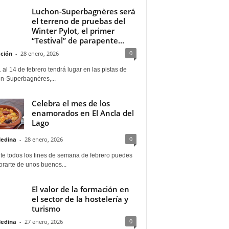
Luchon-Superbagnères será
el terreno de pruebas del
Winter Pylot, el primer
“Testival” de parapente...
0
ción
-
28 enero, 2026
 al 14 de febrero tendrá lugar en las pistas de
n-Superbagnères,...
Celebra el mes de los
enamorados en El Ancla del
Lago
0
Medina
-
28 enero, 2026
te todos los fines de semana de febrero puedes
rarte de unos buenos...
El valor de la formación en
el sector de la hostelería y
turismo
0
Medina
-
27 enero, 2026