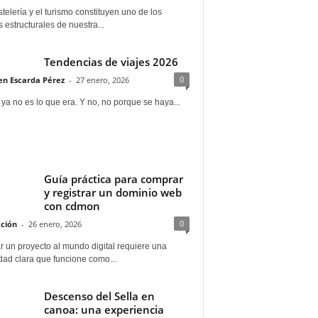
telería y el turismo constituyen uno de los
s estructurales de nuestra...
Tendencias de viajes 2026
0
n Escarda Pérez
-
27 enero, 2026
 ya no es lo que era. Y no, no porque se haya...
Guía práctica para comprar
y registrar un dominio web
con cdmon
0
ción
-
26 enero, 2026
 un proyecto al mundo digital requiere una
dad clara que funcione como...
Descenso del Sella en
canoa: una experiencia