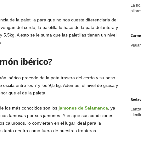
La hos
pilare
cia de la paletilla para que no nos cueste diferenciarla del
ngan del cerdo, la paletilla lo hace de la pata delantera y
 5,5kg. A esto se le suma que las paletillas tienen un nivel
Carme
o.
Viajar
amón ibérico?
ón ibérico procede de la pata trasera del cerdo y su peso
e oscila entre los 7 y los 9,5 kg. Además, el nivel de grasa y
or que el de la paleta.
Redac
 de los más conocidos son los
jamones de Salamanca
, ya
Lanzar
identi
más famosas por sus jamones. Y es que sus condiciones
os calurosos, lo convierten en el lugar ideal para la
s tanto dentro como fuera de nuestras fronteras.