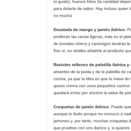
tu gusto), huevos fritos (la cantidad dep
para dotarle de sabor. Hay incluso quie
no mucha.
Ensalada de mango y jamón ibérico.
Pa
prefieran las cenas ligeras, este es el p
de tomates cherry y canónigos tendrás la 
Eso sí, no olvides añadirle el producto q
Ravioles rellenos de paletilla ibérica 
amantes de la pasta y de la paletilla de c
cocina, ya que la idea es que la masa de 
queso crema con unos pequeños cachos (cor
quedará echar por encima la salsa de pes
Croquetas de jamón ibérico.
Puede que 
aunque lo dudo porque no conozco a nadi
jamones y, por tanto, muchas croquetas 
que pruebes con uno ibérico y, si quieres