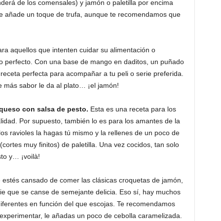
enderá de los comensales) y jamón o paletilla por encima
n le añade un toque de trufa, aunque te recomendamos que
ra aquellos que intenten cuidar su alimentación o
lato perfecto. Con una base de mango en daditos, un puñado
receta perfecta para acompañar a tu peli o serie preferida.
ue más sabor le da al plato… ¡el jamón!
y queso con salsa de pesto.
Esta es una receta para los
alidad. Por supuesto, también lo es para los amantes de la
los ravioles la hagas tú mismo y la rellenes de un poco de
tes muy finitos) de paletilla. Una vez cocidos, tan solo
to y… ¡voilà!
estés cansado de comer las clásicas croquetas de jamón,
e que se canse de semejante delicia. Eso sí, hay muchos
diferentes en función del que escojas. Te recomendamos
 experimentar, le añadas un poco de cebolla caramelizada.