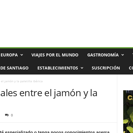
 EUROPA
VIAJES POR EL MUNDO
GASTRONOMÍA
DE SANTIAGO
ESTABLECIMIENTOS
SUSCRIPCIÓN
C
el jamón y la paletilla ibérica
ales entre el jamón y la
0
esté especializado o tenga pocos conocimientos acerca