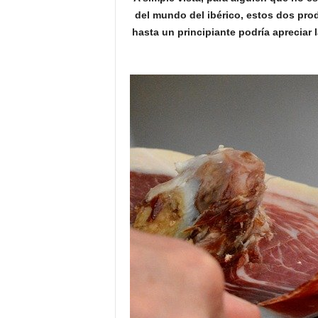
o
del mundo del ibérico, estos dos pro
n
hasta un principiante podría apreciar l
o
m
í
a