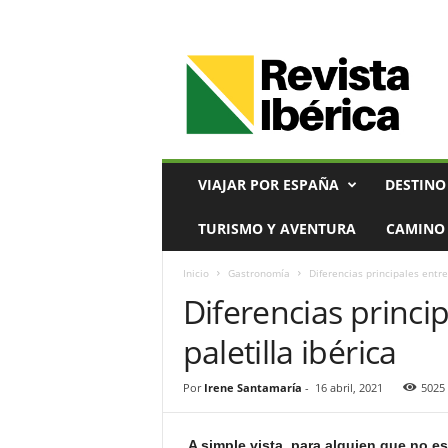
V
i
a
j
e
s
,
VIAJAR POR ESPAÑA
DESTINO
T
u
TURISMO Y AVENTURA
CAMINO 
r
i
Inicio
Gastronomía
Diferencias principales entre 
s
Diferencias princip
m
o
paletilla ibérica
y
G
a
Por
Irene Santamaría
-
16 abril, 2021
5025
s
t
A simple vista, para alguien que no 
r