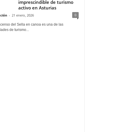
imprescindible de turismo
activo en Asturias
0
ción
-
21 enero, 2026
scenso del Sella en canoa es una de las
dades de turismo...