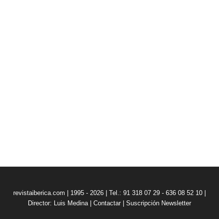
revistaiberica.com | 1995 - 2026 | Tel.: 91 318 07 29 - 636 08 52 10 |
Director: Luis Medina
|
Contactar
|
Suscripción Newsletter