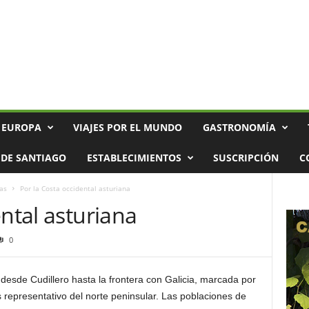
 EUROPA
VIAJES POR EL MUNDO
GASTRONOMÍA
DE SANTIAGO
ESTABLECIMIENTOS
SUSCRIPCIÓN
C
as
Por la Costa occidental asturiana
ental asturiana
0
 desde Cudillero hasta la frontera con Galicia, marcada por
s representativo del norte peninsular.
Las poblaciones de