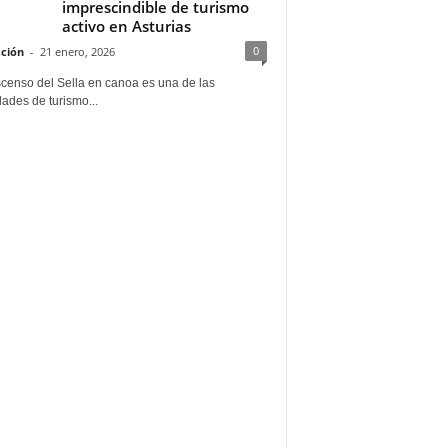
imprescindible de turismo
activo en Asturias
0
ción
-
21 enero, 2026
scenso del Sella en canoa es una de las
dades de turismo...