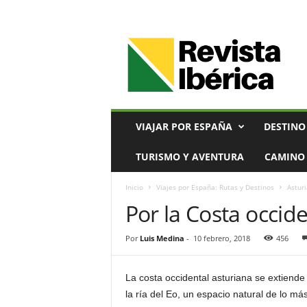
V
i
a
j
e
s
,
VIAJAR POR ESPAÑA
DESTINO
T
u
TURISMO Y AVENTURA
CAMINO 
r
i
Inicio
Viajes por España: Rutas y Destinos
Asturi
s
Por la Costa occid
m
o
y
Por
Luis Medina
-
10 febrero, 2018
456
G
a
s
La costa occidental asturiana se extiende
t
la ría del Eo, un espacio natural de lo má
r