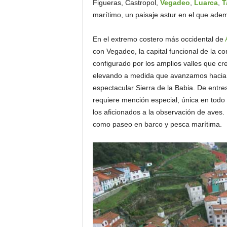
Figueras, Castropol,
Vegadeo
,
Luarca
,
T
o
marítimo, un paisaje astur en el que ade
n
o
En el extremo costero más occidental de
m
con Vegadeo, la capital funcional de la
í
a
configurado por los amplios valles que cr
elevando a medida que avanzamos hacia e
espectacular Sierra de la Babia. De entres
requiere mención especial, única en todo 
los aficionados a la observación de aves. 
como paseo en barco y pesca marítima.