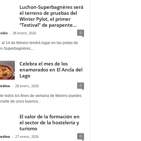
Luchon-Superbagnères será
el terreno de pruebas del
Winter Pylot, el primer
“Testival” de parapente...
0
ción
-
28 enero, 2026
 al 14 de febrero tendrá lugar en las pistas de
n-Superbagnères,...
Celebra el mes de los
enamorados en El Ancla del
Lago
0
Medina
-
28 enero, 2026
te todos los fines de semana de febrero puedes
rarte de unos buenos...
El valor de la formación en
el sector de la hostelería y
turismo
0
Medina
-
27 enero, 2026