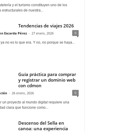
telería y el turismo constituyen uno de los
s estructurales de nuestra...
Tendencias de viajes 2026
0
n Escarda Pérez
-
27 enero, 2026
 ya no es lo que era. Y no, no porque se haya...
Guía práctica para comprar
y registrar un dominio web
con cdmon
0
ción
-
26 enero, 2026
 un proyecto al mundo digital requiere una
dad clara que funcione como...
Descenso del Sella en
canoa: una experiencia