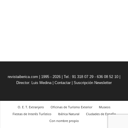
revistaiberica.com | 1995 - 2026 | Tel.: 91 318 07 29 - 636 08 52 10 |
Director: Luis Medina
|
Contactar
|
Suscripción Newsletter
O. E. T. Extranjero
Oficinas de Turismo Exterior
Museos
Fiestas de Interés Turístico
Ibérica Natural
Ciudades de España
Con nombre propio