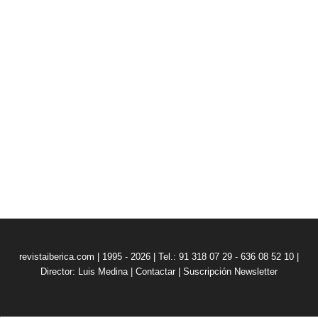
revistaiberica.com | 1995 - 2026 | Tel.: 91 318 07 29 - 636 08 52 10 |
Director: Luis Medina
|
Contactar
|
Suscripción Newsletter