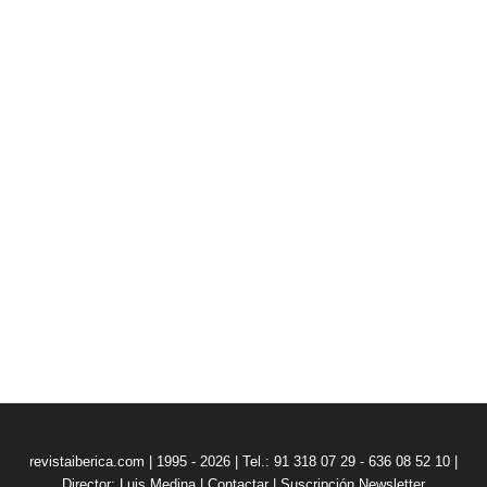
revistaiberica.com | 1995 - 2026 | Tel.: 91 318 07 29 - 636 08 52 10 |
Director: Luis Medina
|
Contactar
|
Suscripción Newsletter