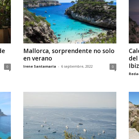
de
Mallorca, sorprendente no solo
Cal
en verano
del
Ibi
Irene Santamaría
-
6 septiembre, 2022
0
0
Reda