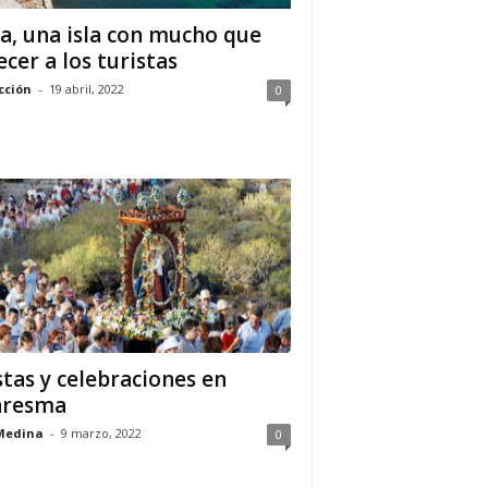
za, una isla con mucho que
ecer a los turistas
cción
-
19 abril, 2022
0
stas y celebraciones en
aresma
Medina
-
9 marzo, 2022
0