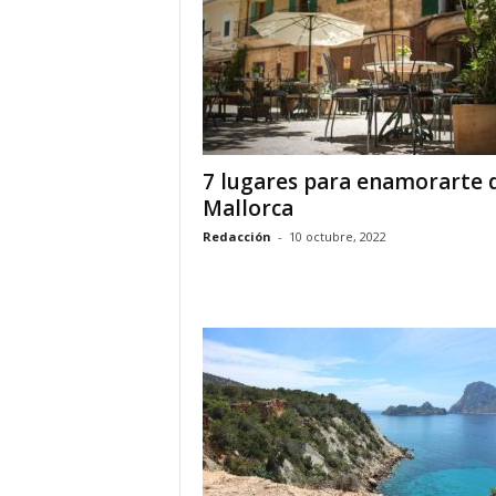
o
n
o
m
í
a
7 lugares para enamorarte 
Mallorca
Redacción
-
10 octubre, 2022