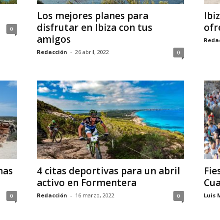
Los mejores planes para
Ibi
disfrutar en Ibiza con tus
ofr
0
amigos
Reda
Redacción
-
26 abril, 2022
0
nas
4 citas deportivas para un abril
Fie
activo en Formentera
Cu
Redacción
-
16 marzo, 2022
Luis 
0
0