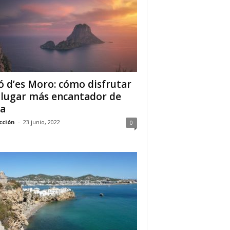
ó d’es Moro: cómo disfrutar
 lugar más encantador de
za
cción
-
23 junio, 2022
0