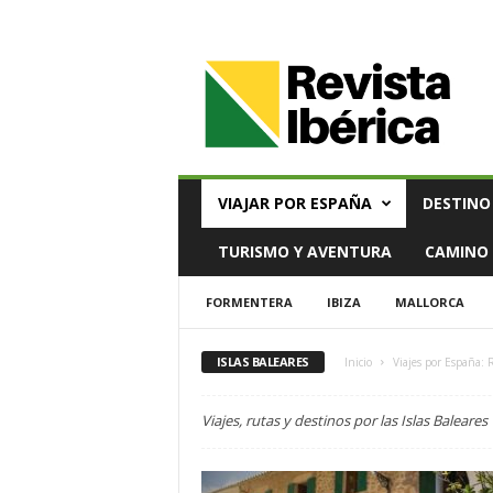
V
i
a
j
e
s
,
VIAJAR POR ESPAÑA
DESTINO
T
u
TURISMO Y AVENTURA
CAMINO 
r
i
FORMENTERA
IBIZA
MALLORCA
s
m
o
ISLAS BALEARES
Inicio
Viajes por España: 
y
G
Viajes, rutas y destinos por las Islas Baleares
a
s
t
r