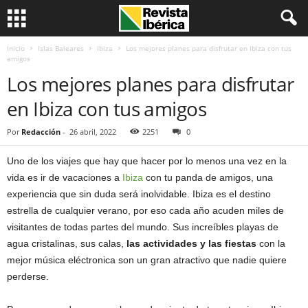
Inicio
Islas Baleares
Ibiza
Los mejores planes para disfrutar en Ibiza con tus
amigos
Los mejores planes para disfrutar
en Ibiza con tus amigos
Por
Redacción
-
26 abril, 2022
2251
0
Uno de los viajes que hay que hacer por lo menos una vez en la
vida es ir de vacaciones a
Ibiza
con tu panda de amigos, una
experiencia que sin duda será inolvidable. Ibiza es el destino
estrella de cualquier verano, por eso cada año acuden miles de
visitantes de todas partes del mundo. Sus increíbles playas de
agua cristalinas, sus calas,
las actividades y las fiestas
con la
mejor música eléctronica son un gran atractivo que nadie quiere
perderse.