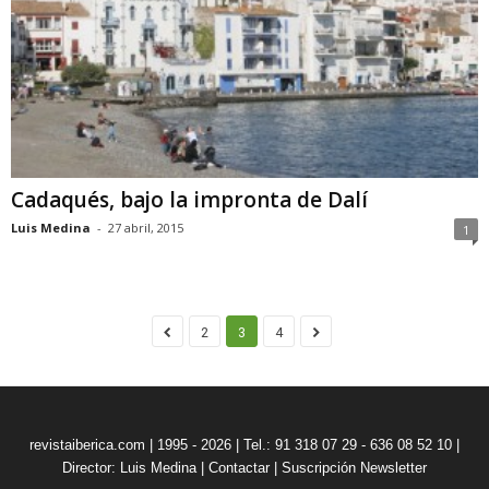
Cadaqués, bajo la impronta de Dalí
Luis Medina
-
27 abril, 2015
1
2
3
4
revistaiberica.com | 1995 - 2026 | Tel.: 91 318 07 29 - 636 08 52 10 |
Director: Luis Medina
|
Contactar
|
Suscripción Newsletter