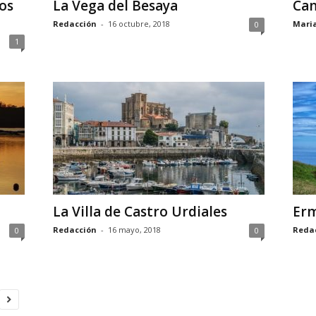
os
La Vega del Besaya
Can
Redacción
-
16 octubre, 2018
Mari
0
1
La Villa de Castro Urdiales
Erm
Redacción
-
16 mayo, 2018
Reda
0
0