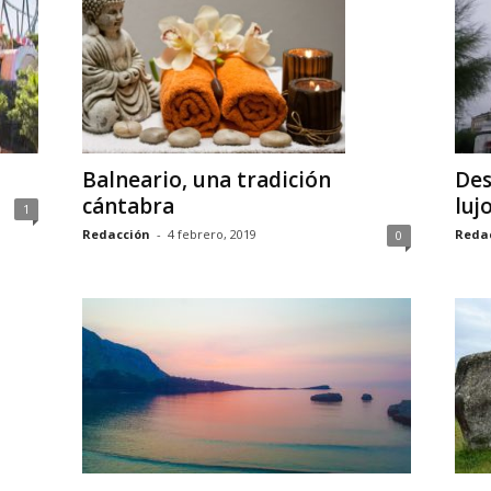
Balneario, una tradición
Des
cántabra
luj
1
Redacción
-
4 febrero, 2019
Reda
0