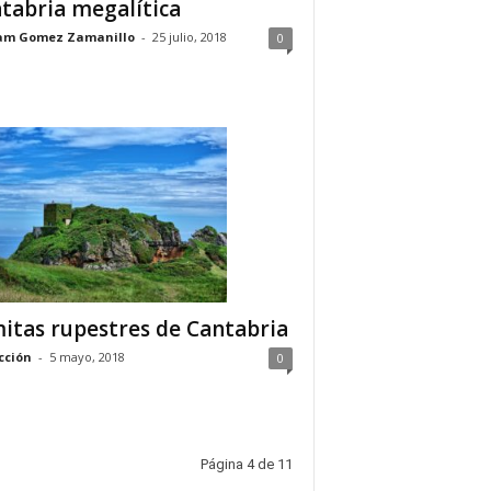
tabria megalítica
am Gomez Zamanillo
-
25 julio, 2018
0
itas rupestres de Cantabria
cción
-
5 mayo, 2018
0
Página 4 de 11