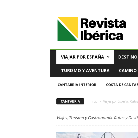
V
i
a
j
e
s
,
VIAJAR POR ESPAÑA
DESTINO
T
u
TURISMO Y AVENTURA
CAMINO 
r
i
CANTABRIA INTERIOR
COSTA DE CANTA
s
m
o
CANTABRIA
Inicio
Viajes por España: Rutas
y
G
Viajes, Turismo y Gastronomía. Rutas y Desti
a
s
t
r