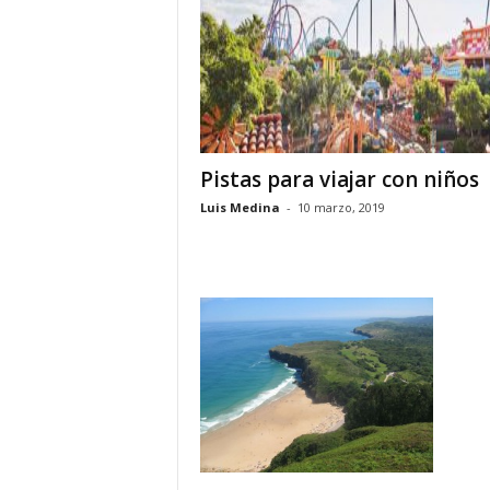
o
n
o
m
í
a
Pistas para viajar con niños
Luis Medina
-
10 marzo, 2019