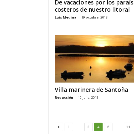
De vacaciones por los paraís
costeros de nuestro litoral
Luis Medina
-
19 octubre, 2018
Villa marinera de Santoña
Redacción
-
10 julio, 2018
...
...
1
3
4
5
11