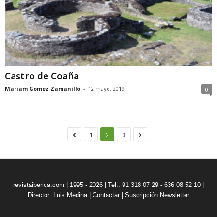
Castro de Coaña
Mariam Gomez Zamanillo
-
12 mayo, 2019
0
1
2
3
revistaiberica.com | 1995 - 2026 | Tel.: 91 318 07 29 - 636 08 52 10 |
Director: Luis Medina
|
Contactar
|
Suscripción Newsletter