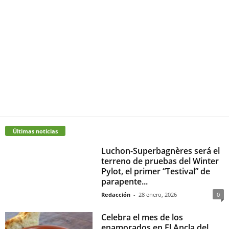
Últimas noticias
Luchon-Superbagnères será el
terreno de pruebas del Winter
Pylot, el primer “Testival” de
parapente...
Redacción
-
28 enero, 2026
0
Celebra el mes de los
enamorados en El Ancla del