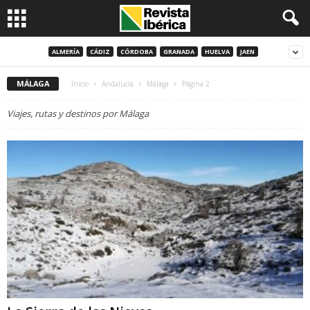
ALMERÍA
CÁDIZ
CÓRDOBA
GRANADA
HUELVA
JAEN
MÁLAGA
Inicio
Andalucía
Málaga
Página 2
Viajes, rutas y destinos por Málaga